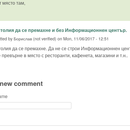
 място там,
толия да се премахне и без Информационнен център.
tted by
Борислав (not verified)
on
Mon, 11/06/2017 - 12:51
олия да се премахне. Да не се строи Информационнен цент
 превърне в място с ресторанти, кафенета, магазини и т.н..
 new comment
name