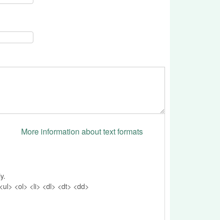
More information about text formats
y.
l> <ol> <li> <dl> <dt> <dd>