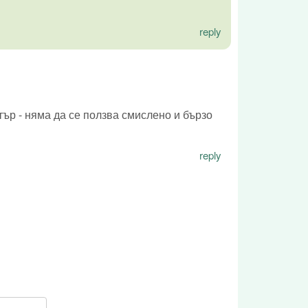
reply
ър - няма да се ползва смислено и бързо
reply