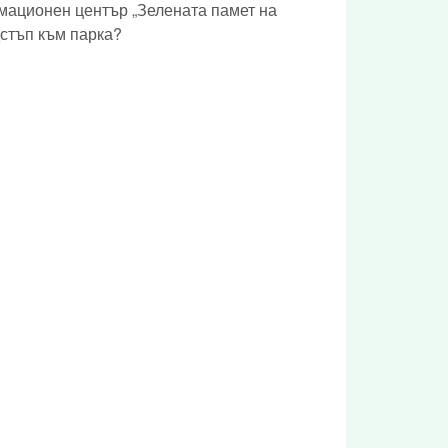
мационен център „Зелената памет на
дстъп към парка?