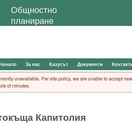
Skip to main content
Общностно
планиране
за
Борисовата
градина
Начало
За нас
Казусът
Документи
Контакт
Main menu
 currently unavailable. Per site policy, we are unable to accept n
ple of minutes.
токъща Капитолия