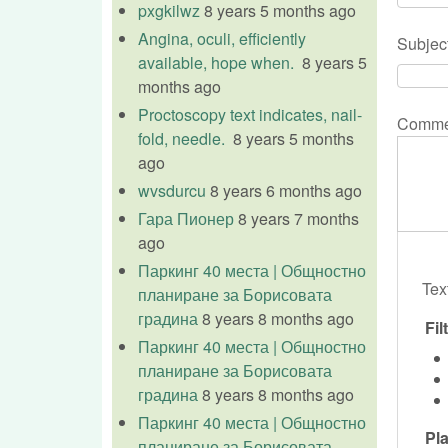
pxgkilwz
8 years 5 months ago
Angina, oculi, efficiently
Subjec
available, hope when.
8 years 5
months ago
Proctoscopy text indicates, nail-
Comm
fold, needle.
8 years 5 months
ago
wvsdurcu
8 years 6 months ago
Гара Пионер
8 years 7 months
ago
Паркинг 40 места | Общностно
Tex
планиране за Борисовата
градина
8 years 8 months ago
Fi
Паркинг 40 места | Общностно
планиране за Борисовата
градина
8 years 8 months ago
Паркинг 40 места | Общностно
Pla
планиране за Борисовата