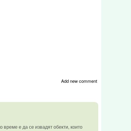
Add new comment
 време е да се извадят обекти, които