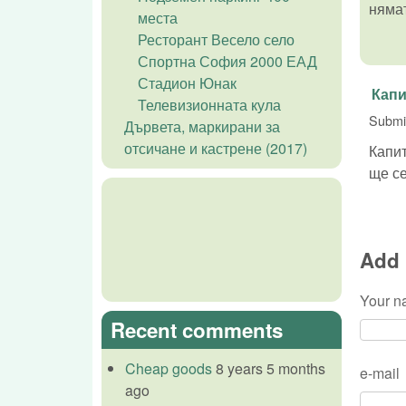
нямат
места
Ресторант Весело село
Спортна София 2000 ЕАД
Стадион Юнак
Капи
Телевизионната кула
Submi
Дървета, маркирани за
отсичане и кастрене (2017)
Капит
ще се
Add
Your 
Recent comments
Cheap goods
8 years 5 months
e-mail
ago