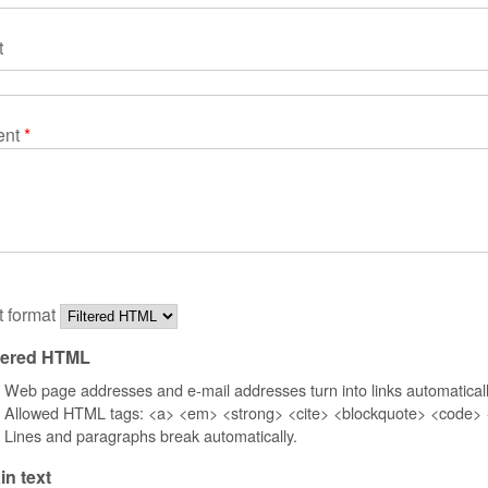
t
ent
*
t format
ltered HTML
Web page addresses and e-mail addresses turn into links automaticall
Allowed HTML tags: <a> <em> <strong> <cite> <blockquote> <code> <u
Lines and paragraphs break automatically.
in text