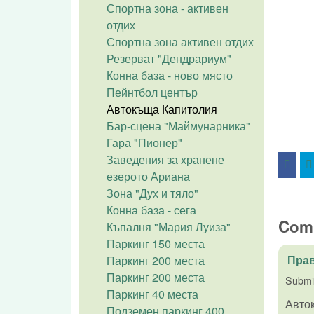
Спортна зона - активен
отдих
Спортна зона активен отдих
Резерват "Дендрариум"
Конна база - ново място
Пейнтбол център
Автокъща Капитолия
Бар-сцена "Маймунарника"
Гара "Пионер"
Заведения за хранене
езерото Ариана
Зона "Дух и тяло"
Конна база - сега
Com
Къпалня "Мария Луиза"
Паркинг 150 места
Пра
Паркинг 200 места
Паркинг 200 места
Submi
Паркинг 40 места
Авток
Подземен паркинг 400