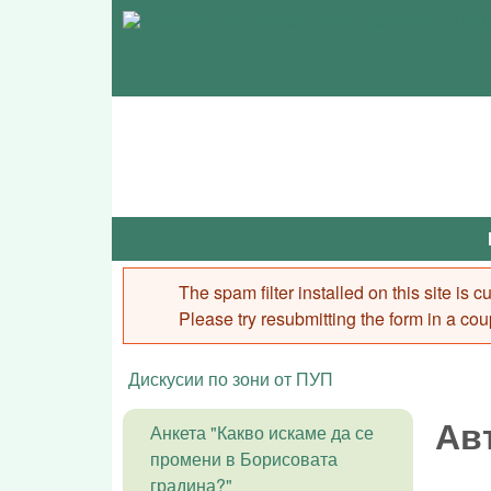
The spam filter installed on this site is
Error message
Please try resubmitting the form in a cou
Дискусии по зони от ПУП
You are here
Ав
Анкета "Какво искаме да се
промени в Борисовата
градина?"