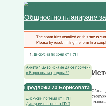
Skip to main content
Общностно планиране за
The spam filter installed on this site is c
Error message
Please try resubmitting the form in a coup
Дискусии по зони от ПУП
You are here
Анкета "Какво искаме да се промени
Ист
в Борисовата градина?"
Предложи за Борисовата
Обхваща
съоръже
Дискусии по теми от ПУП
планова
Дискусии по зони от ПУП