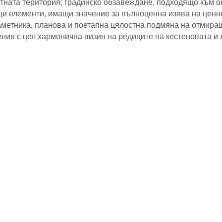
тната територия; градинско обзавеждане, подходящо към о
и елементи, имащи значение за пълноценна изява на ценнос
аметника, планова и поетапна цялостна подмяна на отмиращ
ния с цел хармонична визия на редиците на кестеновата и 