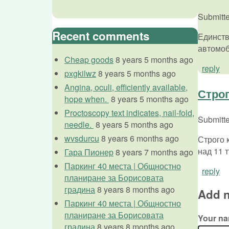
Submitt
Recent comments
Единств
автомоб
Cheap goods
8 years 5 months ago
reply
pxgkilwz
8 years 5 months ago
Angina, oculi, efficiently available,
Строг
hope when.
8 years 5 months ago
Proctoscopy text indicates, nail-fold,
Submitt
needle.
8 years 5 months ago
wvsdurcu
8 years 6 months ago
Строго 
над 11 
Гара Пионер
8 years 7 months ago
Паркинг 40 места | Общностно
reply
планиране за Борисовата
градина
8 years 8 months ago
Add 
Паркинг 40 места | Общностно
планиране за Борисовата
Your n
градина
8 years 8 months ago