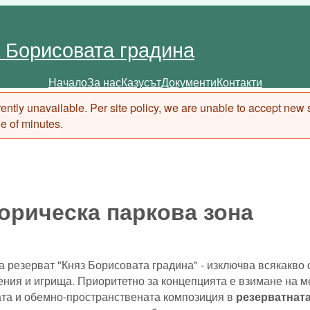
 Борисовата градина
Начало
За нас
Казусът
Документи
Контакти
Main menu
urrently unavailable. Per site policy, we are unable to accept new
le of minutes.
орическа паркова зона
 резерват "Княз Борисовата градина" - изключва всякакво 
ния и игрища. Приоритетно за концепцията е взимане на ме
та и обемно-пространствената композиция в
резерватната