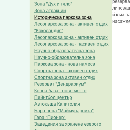
резерва
Зона "Дух и тяло"
липсващ
Зона атракции
й към п
Историческа паркова зона
насажде
Лесопаркова зона - активен отдих
"Коколандия"
Лесопаркова зона - активен отдих
Лесопаркова зона - пасивен отдих
Научно образователна зона
Научно-образователна зона
Паркова зона - нова намеса
Спортна зона - активен отдих
Спортна зона активен отдих
Резерват "Дендрариум"
Конна база - ново място
Пейнтбол център
Автокъща Капитолия
Бар-сцена "Маймунарника"
Гара "Пионер"
Заведения за хранене езерото