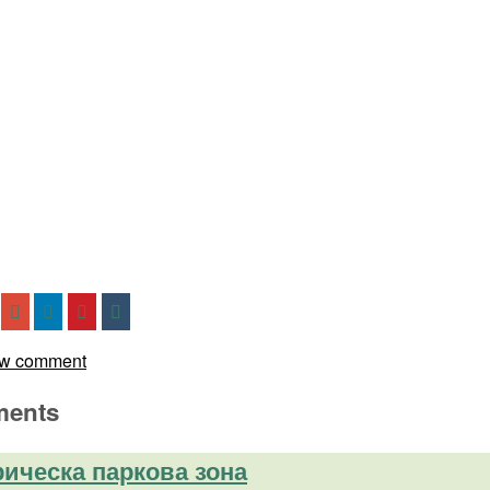
w comment
ents
ическа паркова зона