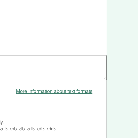
More information about text formats
y.
ul> <ol> <li> <dl> <dt> <dd>