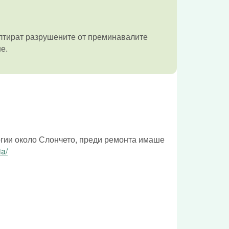
алтират разрушените от преминавалите
е.
ргии около Слончето, преди ремонта имаше
ia/