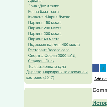
Ариана
Зона "Дух и тяло"
Конна база - сега
Къпалня "Мария Луиза"
Паркинг 150 места
Паркинг 200 места
Паркинг 200 места
Паркинг 40 места
Подземен паркинг 400 места
Ресторант Весело село
Спортна София 2000 ЕАД
Стадион Юнак
Телевизионната кула
Дървета, маркирани за отсичане и
кастрене (2017)
Add ne
Comm
Истор