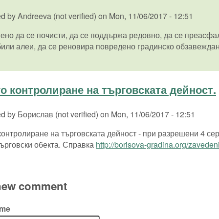
ed by
Andreeva (not verified)
on
Mon, 11/06/2017 - 12:51
ено да се почисти, да се поддържа редовно, да се преасф
или алеи, да се реновира повредено градинско обзавеждан
о контролиране на търговската дейност.
ed by
Борислав (not verified)
on
Mon, 11/06/2017 - 12:51
контролиране на търговската дейност - при разрешени 4 се
търговски обекта. Справка
http://borisova-gradina.org/zaveden
new comment
ame