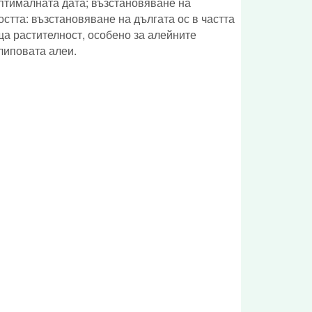
птималната дата; възстановяване на
тта: възстановяване на дългата ос в частта
а растителност, особено за алейните
липовата алеи.