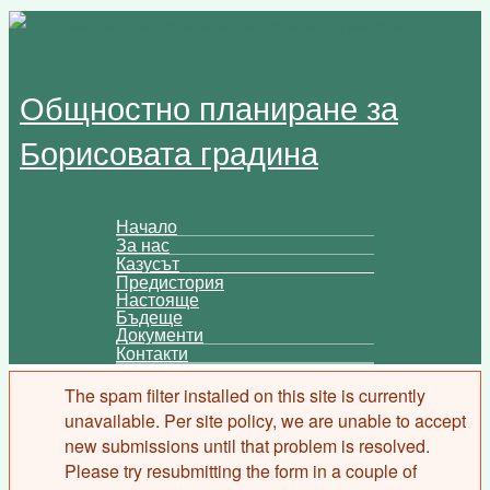
Skip to main content
Общностно планиране за
Борисовата градина
Начало
За нас
Main menu
Казусът
Предистория
Настояще
Бъдеще
Документи
Контакти
The spam filter installed on this site is currently
Error message
unavailable. Per site policy, we are unable to accept
new submissions until that problem is resolved.
Please try resubmitting the form in a couple of