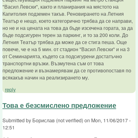
"Васил Левски", както и планирания на мястото на
Капитолия подземен такъв. Реновирането на Летния
Театър е нещо, което категорично трябва да се направи,
но не и на цената на това да бъде изсечена гората, за да
бъде подсигурен терен за паркинг, и то за 200 коли. До
Летния Театър трябва да може да се стига пеша. Още
повече, че е на 5 мин. от стадион "Васил Левски" и на 3
от Семинарията, където са подсигурени достатъчно
транспортни връзки. Възмутена съм от това
предложение и възнамерявам да се противопоставя по
всякакъв начин на реализирането му.
reply
Това е безсмислено предложение
Submitted by
Борислав (not verified)
on
Mon, 11/06/2017 -
12:51