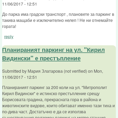
11/06/2017 - 12:51
До парка има градски транспорт , плановете за паркинг в
такива мащаби е изключително нелеп ! Не ни отнемайте
гората!
reply
Планираният паркинг на ул. "Кирил
Видински" е престъпление
Submitted by
Мария Златарова (not verified)
on
Mon,
11/06/2017 - 12:51
Планираният паркинг за 200 коли на ул. "Митрополит
Кирил Видински" е истинско престъпление срещу
Борисовата градина, прекрасната гора в района и
животинските видове, които обитават именно тази тиха и
по-дива част. Достатъчно е да се използва
съществуващия подземен паркинг на метро станция