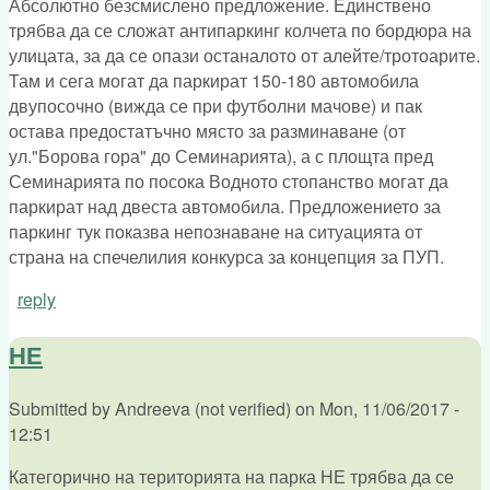
Абсолютно безсмислено предложение. Единствено
трябва да се сложат антипаркинг колчета по бордюра на
улицата, за да се опази останалото от алейте/тротоарите.
Там и сега могат да паркират 150-180 автомобила
двупосочно (вижда се при футболни мачове) и пак
остава предостатъчно място за разминаване (от
ул."Борова гора" до Семинарията), а с площта пред
Семинарията по посока Водното стопанство могат да
паркират над двеста автомобила. Предложението за
паркинг тук показва непознаване на ситуацията от
страна на спечелилия конкурса за концепция за ПУП.
reply
НЕ
Submitted by
Andreeva (not verified)
on
Mon, 11/06/2017 -
12:51
Категорично на територията на парка НЕ трябва да се