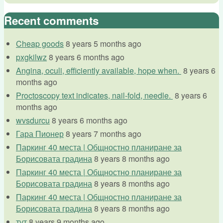
Recent comments
Cheap goods
8 years 5 months ago
pxgkilwz
8 years 6 months ago
Angina, oculi, efficiently available, hope when.
8 years 6
months ago
Proctoscopy text indicates, nail-fold, needle.
8 years 6
months ago
wvsdurcu
8 years 6 months ago
Гара Пионер
8 years 7 months ago
Паркинг 40 места | Общностно планиране за
Борисовата градина
8 years 8 months ago
Паркинг 40 места | Общностно планиране за
Борисовата градина
8 years 8 months ago
Паркинг 40 места | Общностно планиране за
Борисовата градина
8 years 8 months ago
тут
8 years 9 months ago