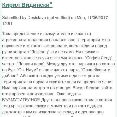
Кирил Видински"
Submitted by
Desislava (not verified)
on
Mon, 11/06/2017 -
12:51
Това предложение е възмутително и е част от
агресивната тенденция на навлизане в териториите на
парковете и тяхното застрояване, което години наред
руши квартал "Лозенец", а и не само. На всички е
известно какво се случи със земята около "София Ленд",
част от "Ловния парк". Между другото, паркинга на хотела
на бул. "Св. Наум" също е част от парка "Славейковите
дъбове". Абсолютно недопустимо е да се строи на
територията на парка и скритите цели са пределно ясни.
Има паркинг на метрото на станция Васил Левски, който
стои празен и неизползван. Още веднъж
ВЪЗМУТИТЕЛНО!!! Друг е въпроса какво става с летния
театър, за какво служи в момента и на кого е даден.
доколкото знам се използва за склад и е денонощно