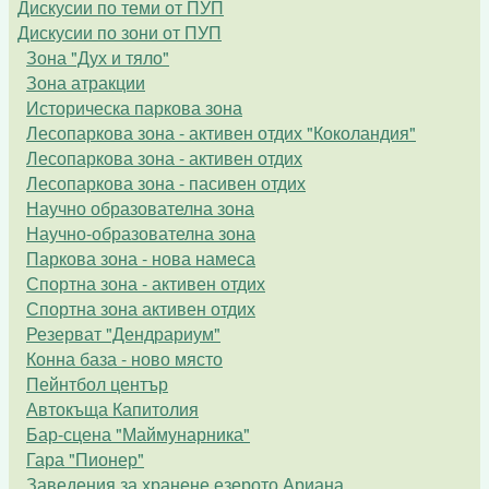
Дискусии по теми от ПУП
Дискусии по зони от ПУП
Зона "Дух и тяло"
Зона атракции
Историческа паркова зона
Лесопаркова зона - активен отдих "Коколандия"
Лесопаркова зона - активен отдих
Лесопаркова зона - пасивен отдих
Научно образователна зона
Научно-образователна зона
Паркова зона - нова намеса
Спортна зона - активен отдих
Спортна зона активен отдих
Резерват "Дендрариум"
Конна база - ново място
Пейнтбол център
Автокъща Капитолия
Бар-сцена "Маймунарника"
Гара "Пионер"
Заведения за хранене езерото Ариана