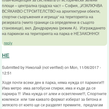
площи – централна градска част – София, „ИЗКЛЮЧВА
ВСЯКАКВО СТРОИТЕЛСТВО на архитектурни обекти,
спортни съоръжения и игрища“ на територията на
резервата (чиито граници са определени в същото
становище), вкл. Дендрариума (режим А). Изграждането
на паркинзи на територията на парка е НЕЗАКОННО!
reply
НЕ
Submitted by
Николай (not verified)
on
Mon, 11/06/2017 -
12:51
Ходя почти всеки ден в парка, няма нужда от паркинги!!!
Има метро има автобусни спирки, има и къде да се
паркира !!! Има нужда от алеи и осветление!!!, Спортните
комлекси или там каквато формат изберат за бетона и
зелязото от което ще си разделят премиите, предлагам