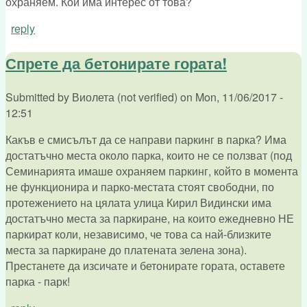
охраняем. Кой има интерес от това?
reply
Спрете да бетонирате гората!
Submitted by
Виолета (not verified)
on
Mon, 11/06/2017 -
12:51
Какъв е смисълът да се направи паркинг в парка? Има
достатъчно места около парка, които не се ползват (под
Семинарията имаше охраняем паркинг, който в момента
не функционира и парко-местата стоят свободни, по
протежението на цялата улица Кирил Видински има
достатъчно места за паркиране, на които ежедневно НЕ
паркират коли, независимо, че това са най-близките
места за паркиране до платената зелена зона).
Престанете да изсичате и бетонирате гората, оставете
парка - парк!