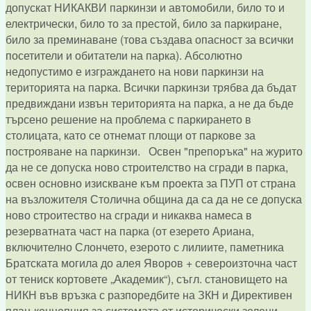
допускат НИКАКВИ паркинзи и автомобили, било то и
електрически, било то за престой, било за паркиране,
било за преминаване (това създава опасност за всички
посетители и обитатели на парка). Абсолютно
недопустимо е изграждането на нови паркинзи на
територията на парка. Всички паркинзи трябва да бъдат
предвиждани извън територията на парка, а не да бъде
търсено решение на проблема с паркирането в
столицата, като се отнемат площи от паркове за
построяване на паркинзи. Освен "препоръка" на журито
да не се допуска ново строителство на сгради в парка,
освен основно изискване към проекта за ПУП от страна
на възложителя Столична община да са да не се допуска
ново строитество на сгради и никаква намеса в
резерватната част на парка (от езерето Ариана,
включително Слончето, езерото с лилиите, паметника
Братската могила до алея Яворов + североизточна част
от тениск кортовете „Академик“), съгл. становището на
НИКН във връзка с разпоредбите на ЗКН и Директивен
план-концепция за системата от исторически зелени