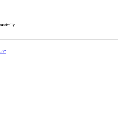
matically.
на?"