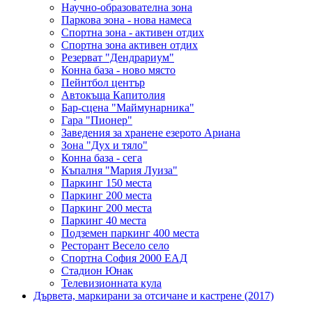
Научно-образователна зона
Паркова зона - нова намеса
Спортна зона - активен отдих
Спортна зона активен отдих
Резерват "Дендрариум"
Конна база - ново място
Пейнтбол център
Автокъща Капитолия
Бар-сцена "Маймунарника"
Гара "Пионер"
Заведения за хранене езерото Ариана
Зона "Дух и тяло"
Конна база - сега
Къпалня "Мария Луиза"
Паркинг 150 места
Паркинг 200 места
Паркинг 200 места
Паркинг 40 места
Подземен паркинг 400 места
Ресторант Весело село
Спортна София 2000 ЕАД
Стадион Юнак
Телевизионната кула
Дървета, маркирани за отсичане и кастрене (2017)