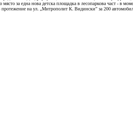
място за една нова детска площадка в лесопаркова част - в моме
 протежение на ул. „Митрополит К. Видински” за 200 автомобила