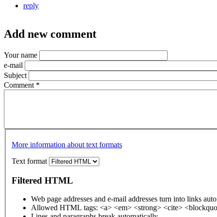
reply
Add new comment
Your name
e-mail
Subject
Comment
*
More information about text formats
Text format
Filtered HTML
Web page addresses and e-mail addresses turn into links auto
Allowed HTML tags: <a> <em> <strong> <cite> <blockquot
Lines and paragraphs break automatically.