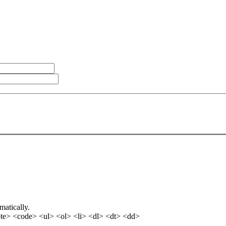
matically.
e> <code> <ul> <ol> <li> <dl> <dt> <dd>