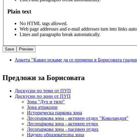
Plain text
No HTML tags allowed.
Web page addresses and e-mail addresses turn into links auto
Lines and paragraphs break automatically.
Анкета "Какво искаме да се промени в Борисовата гради
Предложи за Борисовата
Дискусии по теми от ПУП
Дискусии по зони от ПУП
Зона "Дух и тяло"
Зона атракции
Историческа паркова зона
Лесопаркова зона - активен отдих "Коколандия"
Лесопаркова зона - активен отдих
Лесопаркова зона - пасивен отдих
Научно образователна зона