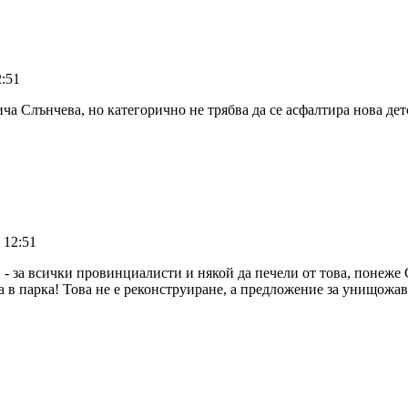
2:51
ича Слънчева, но категорично не трябва да се асфалтира нова детс
 12:51
н - за всички провинциалисти и някой да печели от това, понеже
та в парка! Това не е реконструиране, а предложение за унищожа