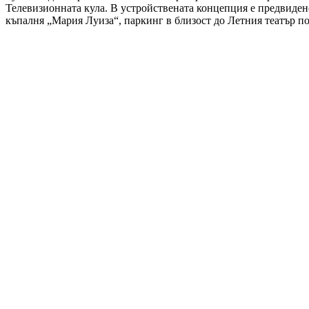
Телевизионната кула. В устройствената концепция е предвидено 
къпалня „Мария Луиза“, паркинг в близост до Летния театър по