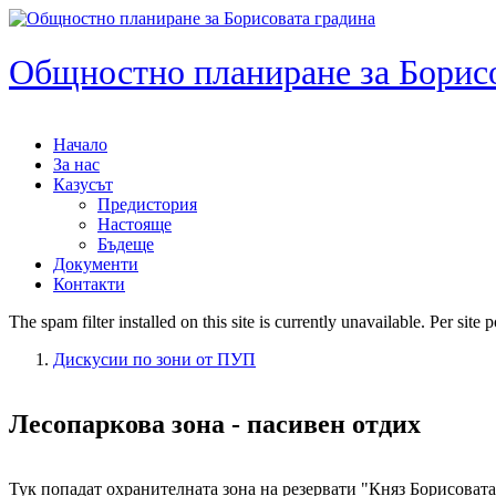
Skip to main content
Общностно планиране за Борисо
Начало
За нас
Main menu
Казусът
Предистория
Настояще
Бъдеще
Документи
Контакти
The spam filter installed on this site is currently unavailable. Per sit
Error message
Дискусии по зони от ПУП
You are here
Лесопаркова зона - пасивен отдих
Тук попадат охранителната зона на резервати "Княз Борисовата