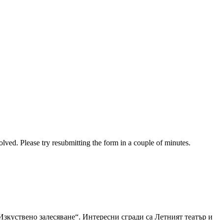
solved. Please try resubmitting the form in a couple of minutes.
Изкуствено залесяване“. Интересни сгради са Летният театър и