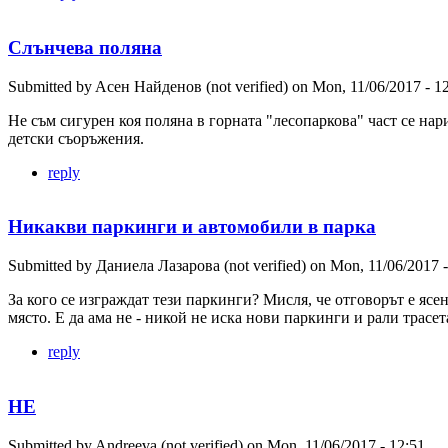
Слънчева поляна
Submitted by
Aсен Найденов (not verified)
on
Mon, 11/06/2017 - 1
Не съм сигурен коя поляна в горната "лесопаркова" част се нар
детски съоръжения.
reply
Никакви паркинги и автомобили в парка
Submitted by
Даниела Лазарова (not verified)
on
Mon, 11/06/2017 -
За кого се изграждат тези паркинги? Мисля, че отговорът е ясе
място. Е да ама не - никой не иска нови паркинги и рали трасе
reply
НЕ
Submitted by
Andreeva (not verified)
on
Mon, 11/06/2017 - 12:51