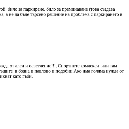
й, било за паркиране, било за преминаване (това създава
а, а не да бъде търсено решение на проблема с паркирането в
ужда от алеи и осветление!!!, Спортните комлекси или там
а къщите в бояна и павлово и подобни.Ако има голяма нужда от
икнат като гъби.