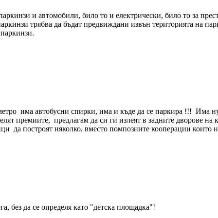
кинзи и автомобили, било то и електрически, било то за престо
паркинзи трябва да бъдат предвиждани извън територията на парк
 паркинзи.
метро има автобусни спирки, има и къде да се паркира !!! Има н
зделят премиите, предлагам да си ги излеят в задните дворове н
ци да построят няколко, вместо помпозните кооперации които н
а, без да се определя като "детска площадка"!