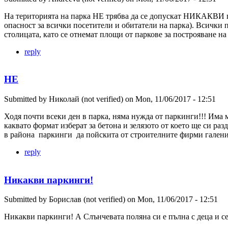
На територията на парка НЕ трябва да се допускат НИКАКВИ пар
опасност за всички посетители и обитатели на парка). Всички 
столицата, като се отнемат площи от паркове за построяване на
reply
НЕ
Submitted by
Николай (not verified)
on
Mon, 11/06/2017 - 12:51
Ходя почти всеки ден в парка, няма нужда от паркинги!!! Има 
каквато формат изберат за бетона и зелязото от което ще си ра
в района паркинги да пойскита от строителните фирми галени
reply
Никакви паркинги!
Submitted by
Борислав (not verified)
on
Mon, 11/06/2017 - 12:51
Никакви паркинги! А Слънчевата поляна си е пълна с деца и сег