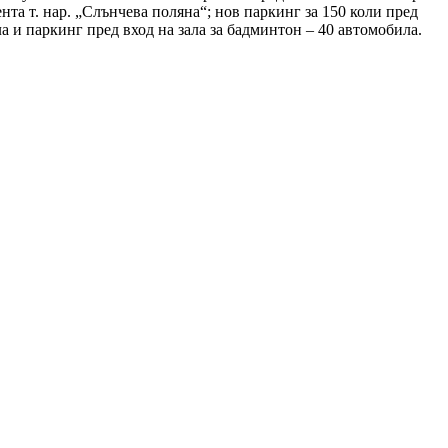
нта т. нар. „Слънчева поляна“; нов паркинг за 150 коли пред
 и паркинг пред вход на зала за бадминтон – 40 автомобила.