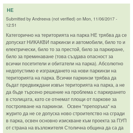
НЕ
Submitted by
Andreeva (not verified)
on
Mon, 11/06/2017 -
12:51
Категорично на територията на парка НЕ трябва да се
допускат НИКАКВИ паркинзи и автомобили, било то и
електрически, било то за престой, било за паркиране,
било за преминаване (това създава опасност за
всички посетители и обитатели на парка). Абсолютно
недопустимо е изграждането на нови паркинзи на
територията на парка. Всички паркинзи трябва да
бъдат предвиждани извън територията на парка, а не
да бъде търсено решение на проблема с паркирането
в столицата, като се отнемат площи от паркове за
построяване на паркинзи. Освен "препоръка" на
журито да не се допуска ново строителство на сгради
в парка, освен основно изискване към проекта за ПУП
от страна на възложителя Столична община да са да