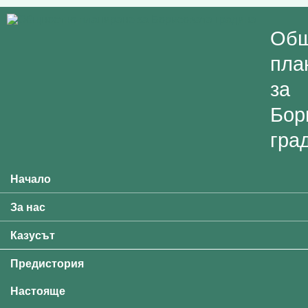
Skip to main content
Общ
пла
за
Бор
гра
Начало
Main menu
За нас
Казусът
Предистория
Настояще