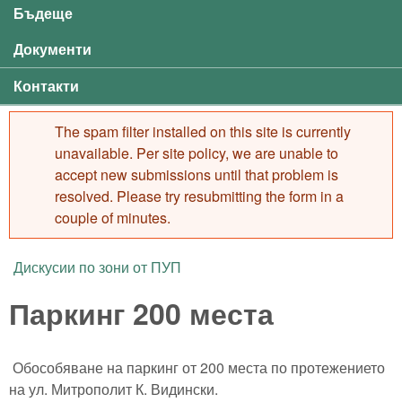
Бъдеще
Документи
Контакти
The spam filter installed on this site is currently
Error message
unavailable. Per site policy, we are unable to
accept new submissions until that problem is
resolved. Please try resubmitting the form in a
couple of minutes.
Дискусии по зони от ПУП
You are here
Паркинг 200 места
Обособяване на паркинг от 200 места по протежението
на ул. Митрополит К. Видински.