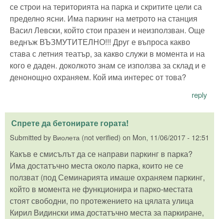
се строи на територията на парка и скритите цели са
пределно ясни. Има паркинг на метрото на станция
Васил Левски, който стои празен и неизползван. Още
веднъж ВЪЗМУТИТЕЛНО!!! Друг е въпроса какво
става с летния театър, за какво служи в момента и на
кого е даден. доколкото знам се използва за склад и е
денонощно охраняем. Кой има интерес от това?
reply
Спрете да бетонирате гората!
Submitted by
Виолета (not verified)
on
Mon, 11/06/2017 - 12:51
Какъв е смисълът да се направи паркинг в парка?
Има достатъчно места около парка, които не се
ползват (под Семинарията имаше охраняем паркинг,
който в момента не функционира и парко-местата
стоят свободни, по протежението на цялата улица
Кирил Видински има достатъчно места за паркиране,