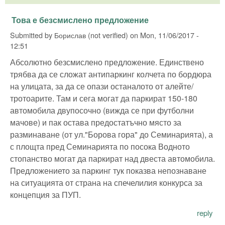
Това е безсмислено предложение
Submitted by
Борислав (not verified)
on
Mon, 11/06/2017 -
12:51
Абсолютно безсмислено предложение. Единствено
трябва да се сложат антипаркинг колчета по бордюра
на улицата, за да се опази останалото от алейте/
тротоарите. Там и сега могат да паркират 150-180
автомобила двупосочно (вижда се при футболни
мачове) и пак остава предостатъчно място за
разминаване (от ул."Борова гора" до Семинарията), а
с площта пред Семинарията по посока Водното
стопанство могат да паркират над двеста автомобила.
Предложението за паркинг тук показва непознаване
на ситуацията от страна на спечелилия конкурса за
концепция за ПУП.
reply