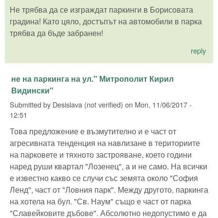
Не трябва да се изграждат паркинги в Борисовата
градина! Като цяло, достъпът на автомобили в парка
трябва да бъде забранен!
reply
не на паркинга на ул." Митрополит Кирил
Видински"
Submitted by
Desislava (not verified)
on
Mon, 11/06/2017 -
12:51
Това предложение е възмутително и е част от
агресивната тенденция на навлизане в териториите
на парковете и тяхното застрояване, което години
наред руши квартал "Лозенец", а и не само. На всички
е известно какво се случи със земята около "София
Ленд", част от "Ловния парк". Между другото, паркинга
на хотела на бул. "Св. Наум" също е част от парка
"Славейковите дъбове". Абсолютно недопустимо е да