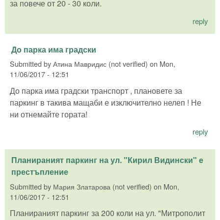
за повече от 20 - 30 коли.
reply
До парка има градски
Submitted by
Атина Мавридис (not verified)
on
Mon,
11/06/2017 - 12:51
До парка има градски транспорт , плановете за
паркинг в такива мащаби е изключително нелеп ! Не
ни отнемайте гората!
reply
Планираният паркинг на ул. "Кирил Видински" е
престъпление
Submitted by
Мария Златарова (not verified)
on
Mon,
11/06/2017 - 12:51
Планираният паркинг за 200 коли на ул. "Митрополит