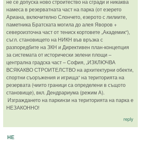
не се допуска ново строитество на сгради и никаква
намеса в резерватната част на парка (от езерето
Ариана, включително Слончето, езерото с лилиите,
паметника Братската могила до алея Яворов +
североизточна част от тениск кортовете „Академик“),
съгл. становището на НИКН във връзка с
разпоредбите на ЗКН и Директивен план-концепция
за системата от исторически зелени площи –
централна градска част – София, „ИЗКЛЮЧВА
ВСЯКАКВО СТРОИТЕЛСТВО на архитектурни обекти,
спортни съоръжения и игрища“ на територията на
резервата (чиито граници са определени в същото
становище), вкл. Дендрариума (режим А).
Изграждането на паркинзи на територията на парка е
НЕЗАКОННО!
reply
НЕ