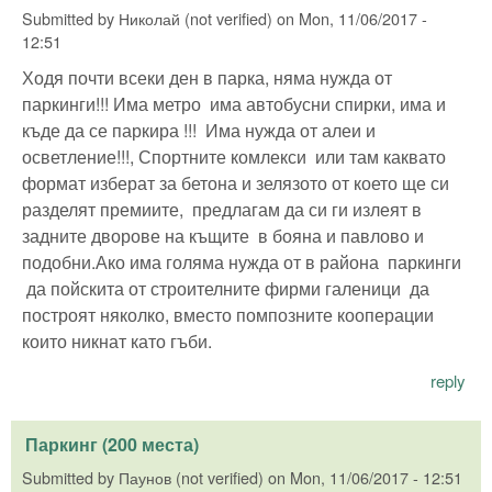
Submitted by
Николай (not verified)
on
Mon, 11/06/2017 -
12:51
Ходя почти всеки ден в парка, няма нужда от
паркинги!!! Има метро има автобусни спирки, има и
къде да се паркира !!! Има нужда от алеи и
осветление!!!, Спортните комлекси или там каквато
формат изберат за бетона и зелязото от което ще си
разделят премиите, предлагам да си ги излеят в
задните дворове на къщите в бояна и павлово и
подобни.Ако има голяма нужда от в района паркинги
да пойскита от строителните фирми галеници да
построят няколко, вместо помпозните кооперации
които никнат като гъби.
reply
Паркинг (200 места)
Submitted by
Паунов (not verified)
on
Mon, 11/06/2017 - 12:51