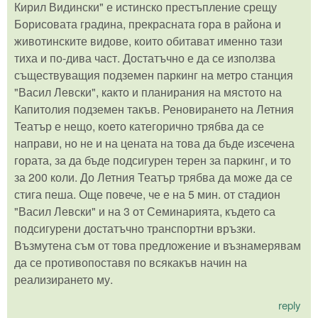
Кирил Видински" е истинско престъпление срещу
Борисовата градина, прекрасната гора в района и
животинските видове, които обитават именно тази
тиха и по-дива част. Достатъчно е да се използва
съществуващия подземен паркинг на метро станция
"Васил Левски", както и планирания на мястото на
Капитолия подземен такъв. Реновирането на Летния
Театър е нещо, което категорично трябва да се
направи, но не и на цената на това да бъде изсечена
гората, за да бъде подсигурен терен за паркинг, и то
за 200 коли. До Летния Театър трябва да може да се
стига пеша. Още повече, че е на 5 мин. от стадион
"Васил Левски" и на 3 от Семинарията, където са
подсигурени достатъчно транспортни връзки.
Възмутена съм от това предложение и възнамерявам
да се противопоставя по всякакъв начин на
реализирането му.
reply