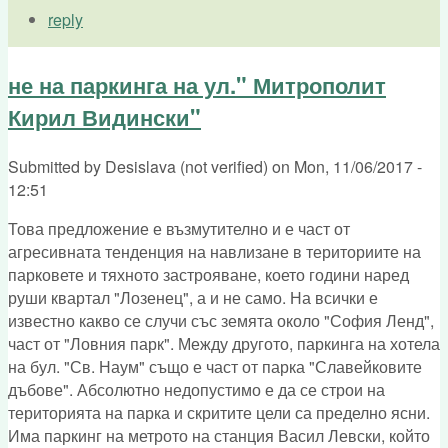
reply
не на паркинга на ул." Митрополит
Кирил Видински"
Submitted by
Desislava (not verified)
on
Mon, 11/06/2017 -
12:51
Това предложение е възмутително и е част от
агресивната тенденция на навлизане в териториите на
парковете и тяхното застрояване, което години наред
руши квартал "Лозенец", а и не само. На всички е
известно какво се случи със земята около "София Ленд",
част от "Ловния парк". Между другото, паркинга на хотела
на бул. "Св. Наум" също е част от парка "Славейковите
дъбове". Абсолютно недопустимо е да се строи на
територията на парка и скритите цели са пределно ясни.
Има паркинг на метрото на станция Васил Левски, който