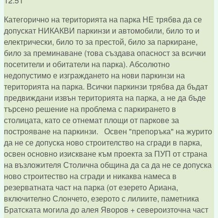
12:51
Категорично на територията на парка НЕ трябва да се
допускат НИКАКВИ паркинзи и автомобили, било то и
електрически, било то за престой, било за паркиране,
било за преминаване (това създава опасност за всички
посетители и обитатели на парка). Абсолютно
недопустимо е изграждането на нови паркинзи на
територията на парка. Всички паркинзи трябва да бъдат
предвиждани извън територията на парка, а не да бъде
търсено решение на проблема с паркирането в
столицата, като се отнемат площи от паркове за
построяване на паркинзи. Освен "препоръка" на журито
да не се допуска ново строителство на сгради в парка,
освен основно изискване към проекта за ПУП от страна
на възложителя Столична община да са да не се допуска
ново строитество на сгради и никаква намеса в
резерватната част на парка (от езерето Ариана,
включително Слончето, езерото с лилиите, паметника
Братската могила до алея Яворов + североизточна част