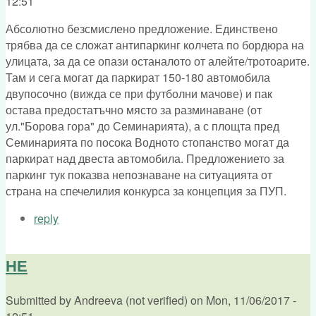
12:51
Абсолютно безсмислено предложение. Единствено
трябва да се сложат антипаркинг колчета по бордюра на
улицата, за да се опази останалото от алейте/тротоарите.
Там и сега могат да паркират 150-180 автомобила
двупосочно (вижда се при футболни мачове) и пак
остава предостатъчно място за разминаване (от
ул."Борова гора" до Семинарията), а с площта пред
Семинарията по посока Водното стопанство могат да
паркират над двеста автомобила. Предложението за
паркинг тук показва непознаване на ситуацията от
страна на спечелилия конкурса за концепция за ПУП.
reply
НЕ
Submitted by
Andreeva (not verified)
on
Mon, 11/06/2017 -