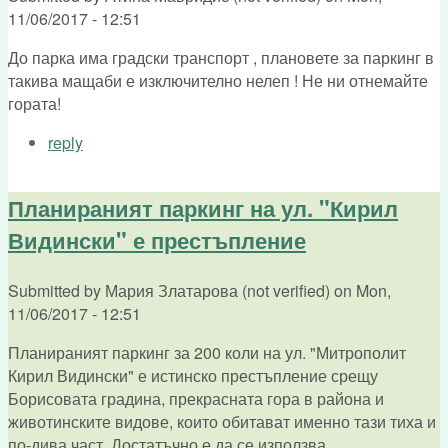
11/06/2017 - 12:51
До парка има градски транспорт , плановете за паркинг в
такива мащаби е изключително нелеп ! Не ни отнемайте
гората!
reply
Планираният паркинг на ул. "Кирил
Видински" е престъпление
Submitted by
Мария Златарова (not verified)
on
Mon,
11/06/2017 - 12:51
Планираният паркинг за 200 коли на ул. "Митрополит
Кирил Видински" е истинско престъпление срещу
Борисовата градина, прекрасната гора в района и
животинските видове, които обитават именно тази тиха и
по-дива част. Достатъчно е да се използва