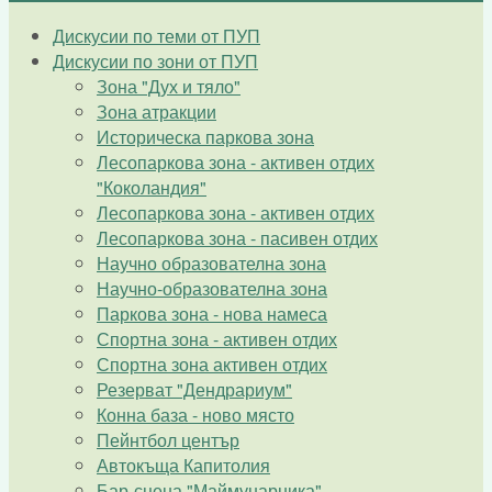
Дискусии по теми от ПУП
Дискусии по зони от ПУП
Зона "Дух и тяло"
Зона атракции
Историческа паркова зона
Лесопаркова зона - активен отдих
"Коколандия"
Лесопаркова зона - активен отдих
Лесопаркова зона - пасивен отдих
Научно образователна зона
Научно-образователна зона
Паркова зона - нова намеса
Спортна зона - активен отдих
Спортна зона активен отдих
Резерват "Дендрариум"
Конна база - ново място
Пейнтбол център
Автокъща Капитолия
Бар-сцена "Маймунарника"