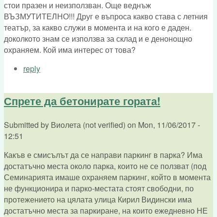
стои празен и неизползван. Още веднъж
ВЪЗМУТИТЕЛНО!!! Друг е въпроса какво става с летния
театър, за какво служи в момента и на кого е даден.
доколкото знам се използва за склад и е денонощно
охраняем. Кой има интерес от това?
reply
Спрете да бетонирате гората!
Submitted by
Виолета (not verified)
on
Mon, 11/06/2017 -
12:51
Какъв е смисълът да се направи паркинг в парка? Има
достатъчно места около парка, които не се ползват (под
Семинарията имаше охраняем паркинг, който в момента
не функционира и парко-местата стоят свободни, по
протежението на цялата улица Кирил Видински има
достатъчно места за паркиране, на които ежедневно НЕ