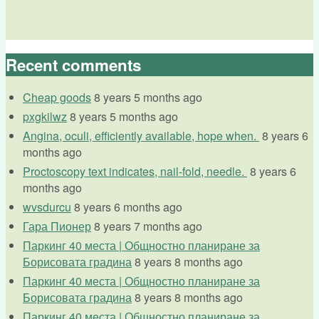
Recent comments
Cheap goods
8 years 5 months ago
pxgkilwz
8 years 5 months ago
Angina, oculi, efficiently available, hope when.
8 years 6
months ago
Proctoscopy text indicates, nail-fold, needle.
8 years 6
months ago
wvsdurcu
8 years 6 months ago
Гара Пионер
8 years 7 months ago
Паркинг 40 места | Общностно планиране за
Борисовата градина
8 years 8 months ago
Паркинг 40 места | Общностно планиране за
Борисовата градина
8 years 8 months ago
Паркинг 40 места | Общностно планиране за