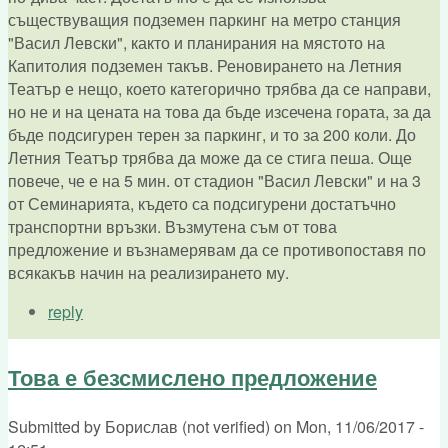
съществуващия подземен паркинг на метро станция
"Васил Левски", както и планирания на мястото на
Капитолия подземен такъв. Реновирането на Летния
Театър е нещо, което категорично трябва да се направи,
но не и на цената на това да бъде изсечена гората, за да
бъде подсигурен терен за паркинг, и то за 200 коли. До
Летния Театър трябва да може да се стига пеша. Още
повече, че е на 5 мин. от стадион "Васил Левски" и на 3
от Семинарията, където са подсигурени достатъчно
транспортни връзки. Възмутена съм от това
предложение и възнамерявам да се противопоставя по
всякакъв начин на реализирането му.
reply
Това е безсмислено предложение
Submitted by
Борислав (not verified)
on
Mon, 11/06/2017 -