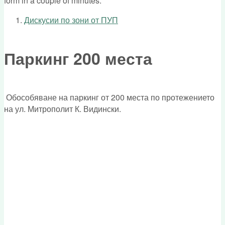
form in a couple of minutes.
Дискусии по зони от ПУП
You are here
Паркинг 200 места
Обособяване на паркинг от 200 места по протежението
на ул. Митрополит К. Видински.