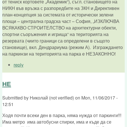
от тениск кортовете „Академик“), съгл. становището на
НИКН във връзка с разпоредбите на ЗКН и Директивен
план-концепция за системата от исторически зелени
площи – централна градска част – София, „ИЗКЛЮЧВА
ВСЯКАКВО СТРОИТЕЛСТВО на архитектурни обекти,
спортни съоръжения и игрища“ на територията на
резервата (чиито граници са определени в същото
становище), вкл. Дендрариума (режим А). Изграждането
на паркинзи на територията на парка е НЕЗАКОННО!
reply
НЕ
Submitted by
Николай (not verified)
on
Mon, 11/06/2017 -
12:51
Ходя почти всеки ден в парка, няма нужда от паркинги!!!
Има метро има автобусни спирки, има и къде да се