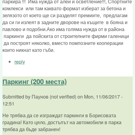
паркира !!! Има нужда от алеи и осветление!!!, Спортните
комлекси или там каквато формат изберат за бетона и
зелязото от което ще си разделят премиите, предлагам
да си ги излеят в задните дворове на къщите в бояна и
павлово и подобни.Ако има голяма нужда от в района
паркинги да пойскита от строителните фирми галеници
да построят няколко, вместо помпозните кооперации
които никнат като гъби.
reply
Паркинг (200 места)
Submitted by
Паунов (not verified)
on
Mon, 11/06/2017 -
12:51
Не трябва да се изграждат паркинги в Борисовата
градина! Като цяло, достъпът на автомобили в парка
трябва да бъде забранен!