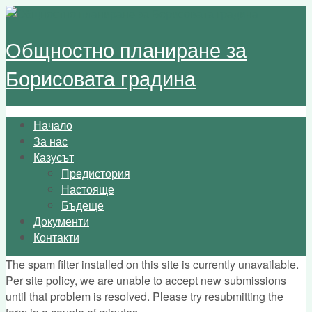
Skip to main content
Общностно планиране за
Борисовата градина
Начало
Main menu
За нас
Казусът
Предистория
Настояще
Бъдеще
Документи
Контакти
The spam filter installed on this site is currently unavailable.
Error message
Per site policy, we are unable to accept new submissions
until that problem is resolved. Please try resubmitting the