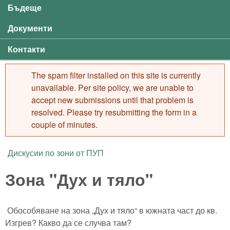
Бъдеще
Документи
Контакти
The spam filter installed on this site is currently
Error message
unavailable. Per site policy, we are unable to
accept new submissions until that problem is
resolved. Please try resubmitting the form in a
couple of minutes.
Дискусии по зони от ПУП
You are here
Зона "Дух и тяло"
Обособяване на зона „Дух и тяло“ в южната част до кв.
Изгрев? Какво да се случва там?