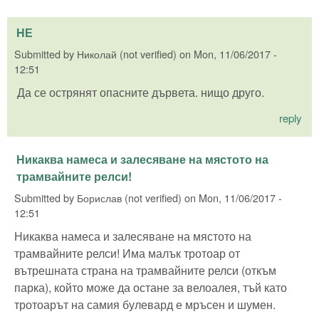
НЕ
Submitted by
Николай (not verified)
on
Mon, 11/06/2017 -
12:51
Да се острянят опасните дървета. нищо друго.
reply
Никаква намеса и залесяване на мястото на
трамвайните релси!
Submitted by
Борислав (not verified)
on
Mon, 11/06/2017 -
12:51
Никаква намеса и залесяване на мястото на
трамвайните релси! Има малък тротоар от
вътрешната страна на трамвайните релси (откъм
парка), който може да остане за велоалея, тъй като
тротоарът на самия булевард е мръсен и шумен.