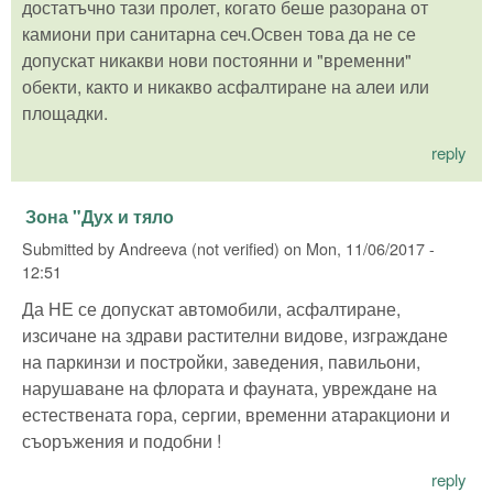
достатъчно тази пролет, когато беше разорана от
камиони при санитарна сеч.Освен това да не се
допускат никакви нови постоянни и "временни"
обекти, както и никакво асфалтиране на алеи или
площадки.
reply
Зона "Дух и тяло
Submitted by
Andreeva (not verified)
on
Mon, 11/06/2017 -
12:51
Да НЕ се допускат автомобили, асфалтиране,
изсичане на здрави растителни видове, изграждане
на паркинзи и постройки, заведения, павильони,
нарушаване на флората и фауната, увреждане на
естествената гора, сергии, временни атаракциони и
съоръжения и подобни !
reply