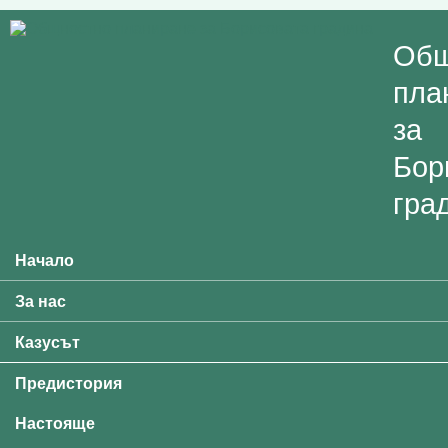
Skip to main content
Общ
пла
за
Бор
гра
Начало
Main menu
За нас
Казусът
Предистория
Настояще