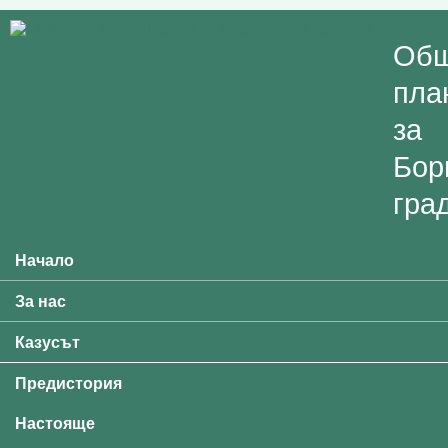
Skip to main content
Общ
пла
за
Бор
гра
Начало
Main menu
За нас
Казусът
Предистория
Настояще