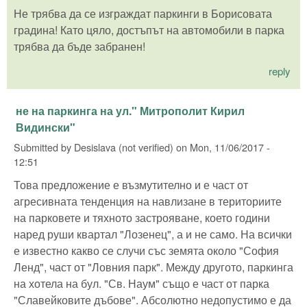
Не трябва да се изграждат паркинги в Борисовата
градина! Като цяло, достъпът на автомобили в парка
трябва да бъде забранен!
reply
не на паркинга на ул." Митрополит Кирил
Видински"
Submitted by
Desislava (not verified)
on
Mon, 11/06/2017 -
12:51
Това предложение е възмутително и е част от
агресивната тенденция на навлизане в териториите
на парковете и тяхното застрояване, което години
наред руши квартал "Лозенец", а и не само. На всички
е известно какво се случи със земята около "София
Ленд", част от "Ловния парк". Между другото, паркинга
на хотела на бул. "Св. Наум" също е част от парка
"Славейковите дъбове". Абсолютно недопустимо е да