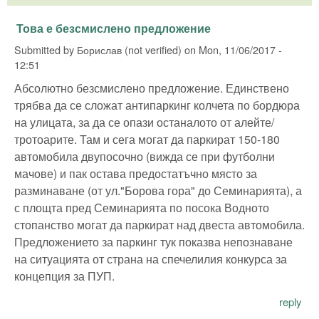
Това е безсмислено предложение
Submitted by
Борислав (not verified)
on
Mon, 11/06/2017 -
12:51
Абсолютно безсмислено предложение. Единствено
трябва да се сложат антипаркинг колчета по бордюра
на улицата, за да се опази останалото от алейте/
тротоарите. Там и сега могат да паркират 150-180
автомобила двупосочно (вижда се при футболни
мачове) и пак остава предостатъчно място за
разминаване (от ул."Борова гора" до Семинарията), а
с площта пред Семинарията по посока Водното
стопанство могат да паркират над двеста автомобила.
Предложението за паркинг тук показва непознаване
на ситуацията от страна на спечелилия конкурса за
концепция за ПУП.
reply