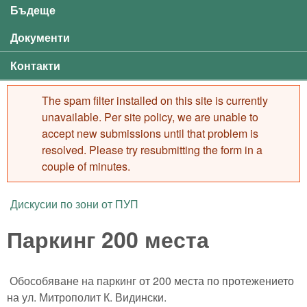
Бъдеще
Документи
Контакти
The spam filter installed on this site is currently
Error message
unavailable. Per site policy, we are unable to
accept new submissions until that problem is
resolved. Please try resubmitting the form in a
couple of minutes.
Дискусии по зони от ПУП
You are here
Паркинг 200 места
Обособяване на паркинг от 200 места по протежението
на ул. Митрополит К. Видински.