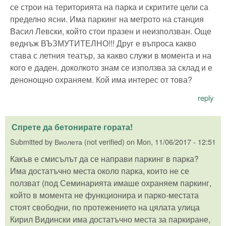
се строи на територията на парка и скритите цели са
пределно ясни. Има паркинг на метрото на станция
Васил Левски, който стои празен и неизползван. Още
веднъж ВЪЗМУТИТЕЛНО!!! Друг е въпроса какво
става с летния театър, за какво служи в момента и на
кого е даден. доколкото знам се използва за склад и е
денонощно охраняем. Кой има интерес от това?
reply
Спрете да бетонирате гората!
Submitted by
Виолета (not verified)
on
Mon, 11/06/2017 - 12:51
Какъв е смисълът да се направи паркинг в парка?
Има достатъчно места около парка, които не се
ползват (под Семинарията имаше охраняем паркинг,
който в момента не функционира и парко-местата
стоят свободни, по протежението на цялата улица
Кирил Видински има достатъчно места за паркиране,