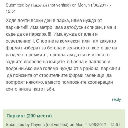
Submitted by
Николай (not verified)
on
Mon, 11/06/2017 -
12:51
Ходя почти всеки ден в парка, няма нужда от
паркинги!!! Има метро има автобусни спирки, има и
къде да се паркира !!! Има нужда от алеи и
осветление!!!, Спортните комлекси или там каквато
формат изберат за бетона и зелязото от което ще си
разделят премиите, предлагам да си ги излеят в
задните дворове на къщите в бояна и павлово и
подобни.Ако има голяма нужда от в района паркинги
да пойскита от строителните фирми галеници да
построят няколко, вместо помпозните кооперации
които никнат като гъби.
reply
Паркинг (200 места)
Submitted by
Паунов (not verified)
on
Mon, 11/06/2017 - 12:51