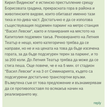
Кирил Видински" е истинско престъпление срещу
Борисовата градина, прекрасната гора в района и
животинските видове, които обитават именно тази
тиха и по-дива част. Достатъчно е да се използва
съществуващия подземен паркинг на метро станция
"Васил Левски", както и планирания на мястото на
Капитолия подземен такъв. Реновирането на Летния
Театър е нещо, което категорично трябва да се
направи, но не и на цената на това да бъде изсечена
гората, за да бъде подсигурен терен за паркинг, и то
за 200 коли. До Летния Театър трябва да може да се
стига пеша. Още повече, че е на 5 мин. от стадион
"Васил Левски" и на 3 от Семинарията, където са
подсигурени достатъчно транспортни връзки.
Възмутена съм от това предложение и възнамерявам
да се противопоставя по всякакъв начин на
реализирането му.
reply