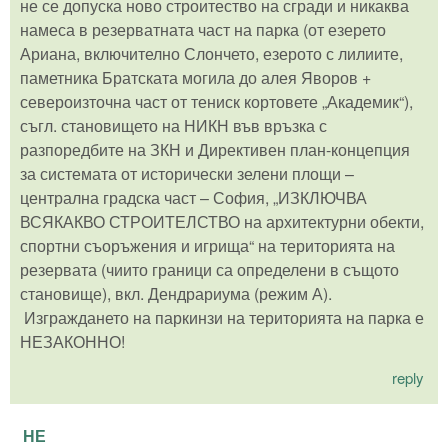
не се допуска ново строитество на сгради и никаква
намеса в резерватната част на парка (от езерето
Ариана, включително Слончето, езерото с лилиите,
паметника Братската могила до алея Яворов +
североизточна част от тениск кортовете „Академик“),
съгл. становището на НИКН във връзка с
разпоредбите на ЗКН и Директивен план-концепция
за системата от исторически зелени площи –
централна градска част – София, „ИЗКЛЮЧВА
ВСЯКАКВО СТРОИТЕЛСТВО на архитектурни обекти,
спортни съоръжения и игрища“ на територията на
резервата (чиито граници са определени в същото
становище), вкл. Дендрариума (режим А).
Изграждането на паркинзи на територията на парка е
НЕЗАКОННО!
reply
НЕ