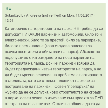
НЕ
Submitted by
Andreeva (not verified)
on
Mon, 11/06/2017 -
12:51
Категорично на територията на парка НЕ трябва да се
допускат НИКАКВИ паркинзи и автомобили, било то и
електрически, било то за престой, било за паркиране,
било за преминаване (това създава опасност за
всички посетители и обитатели на парка). Абсолютно
недопустимо е изграждането на нови паркинзи на
територията на парка. Всички паркинзи трябва да
бъдат предвиждани извън територията на парка, а не
да бъде търсено решение на проблема с паркирането
в столицата, като се отнемат площи от паркове за
построяване на паркинзи. Освен "препоръка" на
журито да не се допуска ново строителство на сгради
в парка, освен основно изискване към проекта за ПУП
от страна на възложителя Столична община да са да