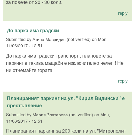
за повече от 20 - 30 коли.
reply
До парка има градски
Submitted by
Атина Мавридис (not verified)
on
Mon,
11/06/2017 - 12:51
До парка има градски транспорт , плановете за
паркинг в такива мащаби е изключително нелеп ! Не
ни отнемайте гората!
reply
Планираният паркинг на ул. "Кирил Видински" е
престъпление
Submitted by
Мария Златарова (not verified)
on
Mon,
11/06/2017 - 12:51
Планираният паркинг за 200 коли на ул. "Митрополит