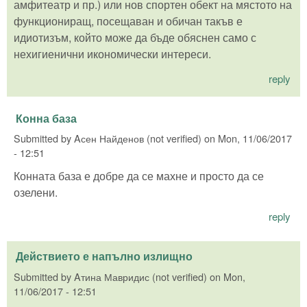
амфитеатр и пр.) или нов спортен обект на мястото на
функциониращ, посещаван и обичан такъв е
идиотизъм, който може да бъде обяснен само с
нехигиенични икономически интереси.
reply
Конна база
Submitted by
Aсен Найденов (not verified)
on
Mon, 11/06/2017
- 12:51
Конната база е добре да се махне и просто да се
озелени.
reply
Действието е напълно излищно
Submitted by
Aтина Мавридис (not verified)
on
Mon,
11/06/2017 - 12:51