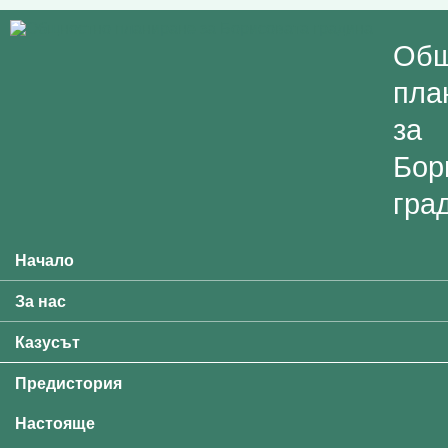
Skip to main content
Общ
пла
за
Бор
гра
Начало
Main menu
За нас
Казусът
Предистория
Настояще