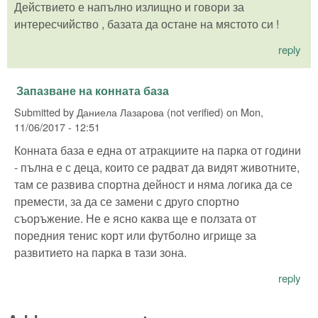
Действието е напълно излищно и говори за
интересчийство , базата да остане на мястото си !
reply
Запазване на конната база
Submitted by
Даниела Лазарова (not verified)
on
Mon,
11/06/2017 - 12:51
Конната база е една от атракциите на парка от години
- пълна е с деца, които се радват да видят животните,
там се развива спортна дейност и няма логика да се
премести, за да се замени с друго спортно
съоръжение. Не е ясно каква ще е ползата от
поредния тенис корт или футболно игрище за
развитието на парка в тази зона.
reply