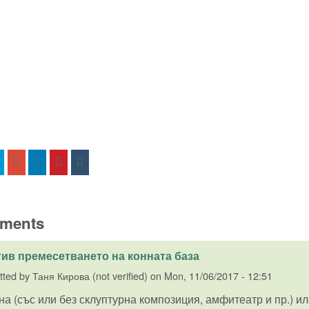
ments
ив премесетването на конната база
tted by
Таня Кирова (not verified)
on
Mon, 11/06/2017 - 12:51
а (със или без склуптурна композиция, амфитеатр и пр.) ил