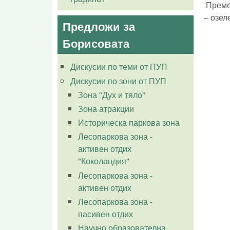
Премес
– озел
Предложи за
Борисовата
Дискусии по теми от ПУП
Дискусии по зони от ПУП
Зона "Дух и тяло"
Зона атракции
Историческа паркова зона
Лесопаркова зона -
активен отдих
"Коколандия"
Лесопаркова зона -
активен отдих
Лесопаркова зона -
пасивен отдих
Научно образователна