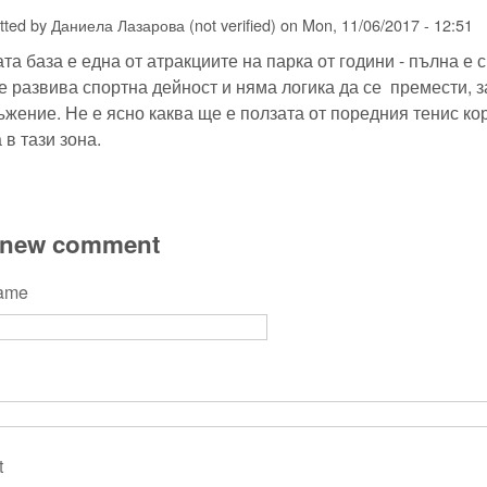
tted by
Даниела Лазарова (not verified)
on
Mon, 11/06/2017 - 12:51
та база е една от атракциите на парка от години - пълна е 
е развива спортна дейност и няма логика да се премести, з
жение. Не е ясно каква ще е ползата от поредния тенис ко
 в тази зона.
 new comment
name
t