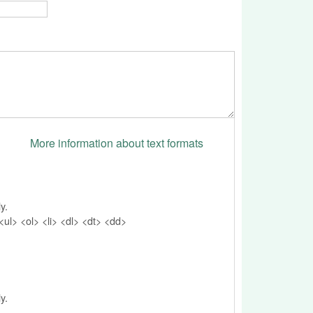
More information about text formats
y.
l> <ol> <li> <dl> <dt> <dd>
y.