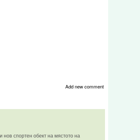
Add new comment
и нов спортен обект на мястото на