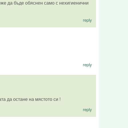
оже да бъде обяснен само с нехигиенични
reply
reply
та да остане на мястото си !
reply