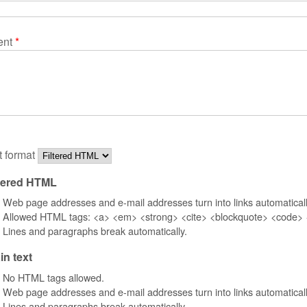
ent
*
t format
ltered HTML
Web page addresses and e-mail addresses turn into links automaticall
Allowed HTML tags: <a> <em> <strong> <cite> <blockquote> <code> <u
Lines and paragraphs break automatically.
in text
No HTML tags allowed.
Web page addresses and e-mail addresses turn into links automaticall
Lines and paragraphs break automatically.