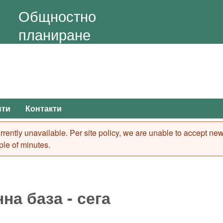
Skip to main content
Общностно
планиране
за
Борисовата
градина
нти
Контакти
 currently unavailable. Per site policy, we are unable to accept n
ple of minutes.
на база - сега