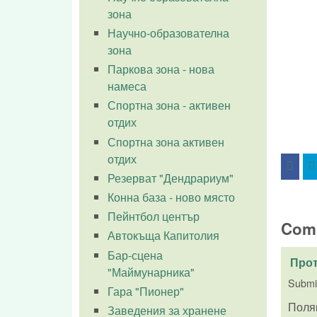
зона
Научно-образователна
зона
Паркова зона - нова
намеса
Спортна зона - активен
отдих
Спортна зона активен
отдих
Резерват "Дендрариум"
Конна база - ново място
Пейнтбол център
Com
Автокъща Капитолия
Бар-сцена
Прот
"Маймунарника"
Submi
Гара "Пионер"
Полян
Заведения за хранене