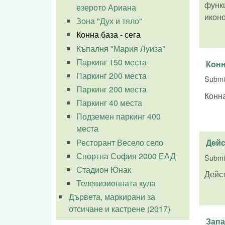
функц
езерото Ариана
икон
Зона "Дух и тяло"
Конна база - сега
Къпалня "Мария Луиза"
Паркинг 150 места
Конн
Паркинг 200 места
Submi
Паркинг 200 места
Конна
Паркинг 40 места
Подземен паркинг 400
места
Ресторант Весело село
Дейс
Спортна София 2000 ЕАД
Submi
Стадион Юнак
Дейст
Телевизионната кула
Дървета, маркирани за
отсичане и кастрене (2017)
Запа