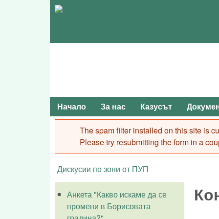
Начало
За нас
Казусът
Докуме
Main menu
The spam filter installed on this site is
Error message
Please try resubmitting the form in a cou
Дискусии по зони от ПУП
You are here
Кон
Анкета "Какво искаме да се
промени в Борисовата
градина?"