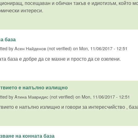
иониращ, посещаван и обичан такъв е идиотизъм, който м
омически интереси.
а база
tted by
Aсен Найденов (not verified)
on
Mon, 11/06/2017 - 12:51
та база е добре да се махне и просто да се озелени.
твието е напълно излищно
tted by
Aтина Мавридис (not verified)
on
Mon, 11/06/2017 - 12:51
вието е напълно излищно и говори за интересчийство , база
зване на конната база