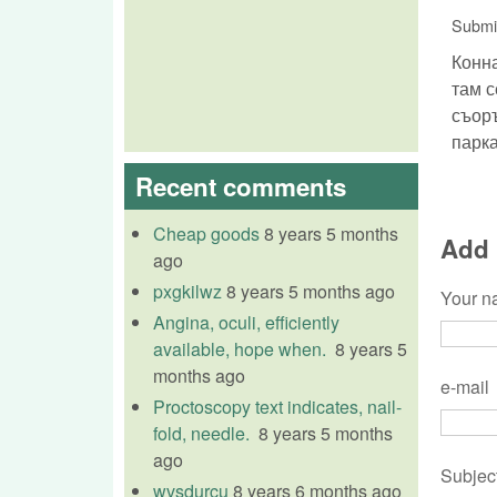
Submi
Конна
там с
съоръ
парка
Recent comments
Cheap goods
8 years 5 months
Add
ago
pxgkilwz
8 years 5 months ago
Your 
Angina, oculi, efficiently
available, hope when.
8 years 5
months ago
e-mail
Proctoscopy text indicates, nail-
fold, needle.
8 years 5 months
ago
Subjec
wvsdurcu
8 years 6 months ago