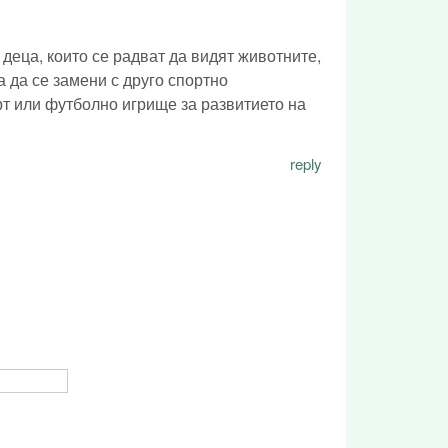
с деца, които се радват да видят животните,
а да се замени с друго спортно
рт или футболно игрище за развитието на
reply