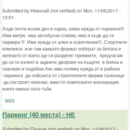
Submitted by
Николай (not verified)
on
Mon, 11/06/2017 -
12:51
Ходя почти всеки ден в парка, няма нужда от паркинги!!!
Има метро има автобусни спирки, има и къде да се
паркира !!! Има нужда от алеи и осветление!!!, Спортните
комлекси или там каквато формат изберат за бетона и
зелязото от което ще си разделят премиите, предлагам
да си ги излеят в задните дворове на къщите в бояна и
павлово и подобни.Ако има голяма нужда от в района
паркинги да пойскита от строителните фирми галеници
да построят няколко, вместо помпозните кооперации
които никнат като гъби.
reply
Паркинг (40 места) - НЕ
Submitted by
Паунов (not verified)
on
Mon, 11/06/2017 -