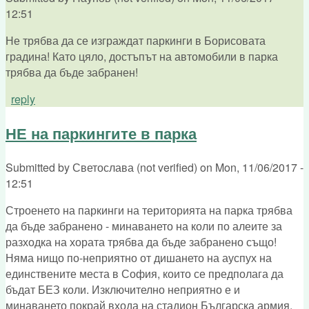
12:51
Не трябва да се изграждат паркинги в Борисовата
градина! Като цяло, достъпът на автомобили в парка
трябва да бъде забранен!
reply
НЕ на паркингите в парка
Submitted by
Светослава (not verified)
on
Mon, 11/06/2017 -
12:51
Строенето на паркинги на територията на парка трябва
да бъде забранено - минаването на коли по алеите за
разходка на хората трябва да бъде забранено също!
Няма нищо по-неприятно от дишането на ауспух на
единствените места в София, които се предполага да
бъдат БЕЗ коли. Изключително неприятно е и
минаването покрай входа на стадион Българска армия,