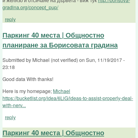
и желязо и отсичане на дървета - виж тук
http://borisova-
gradina.org/concept_pup/
reply
Паркинг 40 места | Общностно
планиране за Борисовата градина
Submitted by
Michael (not verified)
on
Sun, 11/19/2017 -
23:18
Good data With thanks!
Here is my homepage;
Michael
https://bucketlist.org/idea/6LiG/ideas-to-assist-properly-deal-
with-nerv...
reply
Паркинг 40 места | Общностно