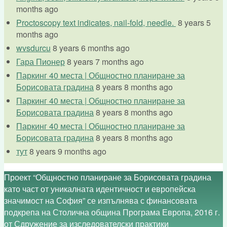
months ago
Proctoscopy text indicates, nail-fold, needle.
8 years 5
months ago
wvsdurcu
8 years 6 months ago
Гара Пионер
8 years 7 months ago
Паркинг 40 места | Общностно планиране за
Борисовата градина
8 years 8 months ago
Паркинг 40 места | Общностно планиране за
Борисовата градина
8 years 8 months ago
Паркинг 40 места | Общностно планиране за
Борисовата градина
8 years 8 months ago
тут
8 years 9 months ago
Проект “Общностно планиране за Борисовата градина
като част от уникалната идентичност и европейска
значимост на София” се изпълнява с финансовата
подкрепа на Столична община Програма Европа, 2016 г.
от Сдружение за изследователски практики