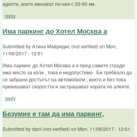
идиоти, които минават по нея с 50-60 км.
reply
Има паркинг до Хотел Москва а
Submitted by
Атина Мавридис (not verified)
on
Mon,
11/06/2017 - 12:51
Има паркинг до Хотел Москва а и пред самите сгради
има място за коли , това е недопустимо . Би трябвало да
се забрани достъпът на автомобили , които и без това
превишават скоростта и застрашават хората по алеите.
reply
Безумие е там да има паркинг,
Submitted by
dani (not verified)
on
Mon, 11/06/2017 - 12:51