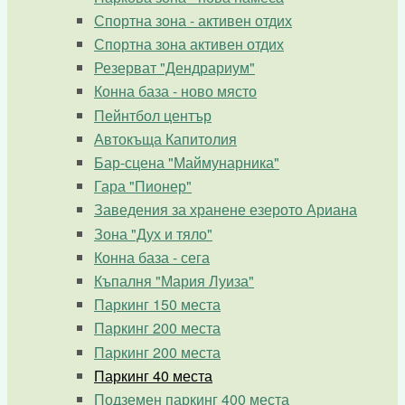
Спортна зона - активен отдих
Спортна зона активен отдих
Резерват "Дендрариум"
Конна база - ново място
Пейнтбол център
Автокъща Капитолия
Бар-сцена "Маймунарника"
Гара "Пионер"
Заведения за хранене езерото Ариана
Зона "Дух и тяло"
Конна база - сега
Къпалня "Мария Луиза"
Паркинг 150 места
Паркинг 200 места
Паркинг 200 места
Паркинг 40 места
Подземен паркинг 400 места