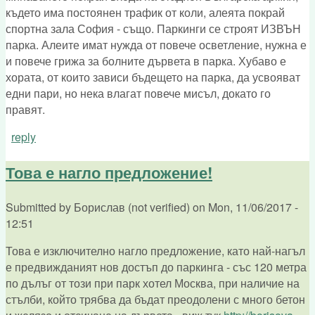
където има постоянен трафик от коли, алеята покрай
спортна зала София - също. Паркинги се строят ИЗВЪН
парка. Алеите имат нужда от повече осветление, нужна е
и повече грижа за болните дървета в парка. Хубаво е
хората, от които зависи бъдещето на парка, да усвояват
едни пари, но нека влагат повече мисъл, докато го
правят.
reply
Това е нагло предложение!
Submitted by
Борислав (not verified)
on
Mon, 11/06/2017 -
12:51
Това е изключително нагло предложение, като най-нагъл
е предвижданият нов достъп до паркинга - със 120 метра
по дълъг от този при парк хотел Москва, при наличие на
стълби, който трябва да бъдат преодолени с много бетон