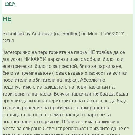
reply
НЕ
Submitted by
Andreeva (not verified)
on
Mon, 11/06/2017 -
12:51
Категорично на територията на парка НЕ трябва да се
допускат НИКАКВИ паркинзи и автомобили, било то и
електрически, било то за престой, било за паркиране,
било за преминаване (това създава опасност за всички
посетители и обитатели на парка). Абсолютно
недопустимо е изграждането на нови паркинзи на
територията на парка. Всички паркинзи трябва да бъдат
предвиждани извън територията на парка, а не да бъде
търсено решение на проблема с паркирането в
столицата, като се отнемат площи от паркове за
построяване на паркинзи. В близост има паркинзи и
места за спиране.Освен "препоръка" на журито да не се