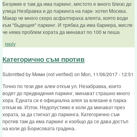
Безумие е там да има паркинг, мястото е много близо до
улица Незбравка и до паркинга на парк- хотел Москва.
Макар че много скоро асфалтираха алеята, която води
към "бъдещия" паркинг. И трябва да има бариера, мисля
че няма проблем хората да минават по 100 м пеша
reply
Категорично съм против
Submitted by
Мими (not verified)
on
Mon, 11/06/2017 - 12:51
Точно по тези две алеи откъм ул. Незабравка, които
водят до предвидения паркинг, минават страшно много
хора. Едната си е официална алея за влизане в парка
откъм кв. Изток. Недопустимо е коли да минават през
хората, за да стигнат до паркинга. Категорично съм
против там да има паркинг и изобщо да се дава достъп
на коли до Борисовата градина.