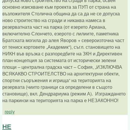
допуска ново строителство на сгради в парка, освен
основно изискване към проекта за ПУП от страна на
възложителя Столична община да са да не се допуска
ново строитество на сгради и никаква намеса в
резерватната част на парка (от езерето Ариана,
включително Слончето, езерото с лилиите, паметника
Братската могила до алея Яворов + североизточна част
от тениск кортовете „Академик“), съгл. становището на
НИКН във връзка с разпоредбите на ЗКН и Директивен
план-концепция за системата от исторически зелени
площи – централна градска част – София, „ИЗКЛЮЧВА
ВСЯКАКВО СТРОИТЕЛСТВО на архитектурни обекти,
спортни съоръжения и игрища“ на територията на
резервата (чиито граници са определени в същото
становище), вкл. Дендрариума (режим А). Изграждането
на паркинзи на територията на парка е НЕЗАКОННО!
reply
НЕ