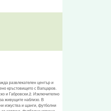
ажда развлекателен център и
ено кръстовището с Вапцаров.
ко и Габровски.2. Изключително
 за живущите наблизо. В
ни изкуства и щанги, футболни
 за картинг, футболни игрища,