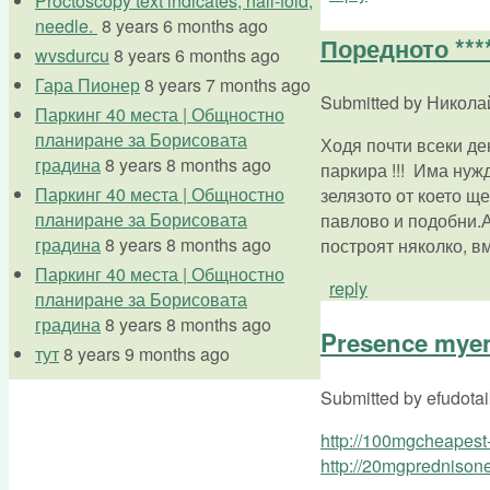
Proctoscopy text indicates, nail-fold,
needle.
8 years 6 months ago
Поредното ***
wvsdurcu
8 years 6 months ago
Гара Пионер
8 years 7 months ago
Submitted by
Николай 
Паркинг 40 места | Общностно
планиране за Борисовата
Ходя почти всеки де
градина
8 years 8 months ago
паркира !!! Има нуж
Паркинг 40 места | Общностно
зелязото от което щ
планиране за Борисовата
павлово и подобни.А
градина
8 years 8 months ago
построят няколко, в
Паркинг 40 места | Общностно
reply
планиране за Борисовата
градина
8 years 8 months ago
Presence myent
тут
8 years 9 months ago
Submitted by
efudotai
http://100mgcheapest-
http://20mgprednison