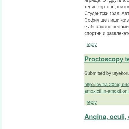
тенис кортове, фитн
Студентски град. Ав
София ще лиши живущ
е абсолютно необмис
спортни и развлека
reply
Proctoscopy tex
Submitted by
utyekoru
http://levitra-20mg-pri
amoxicillin-amoxil.onl
reply
Angina, oculi, 