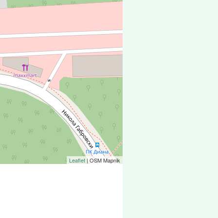
Leaflet
| OSM Mapnik