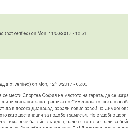
 (not verified)
on
Mon, 11/06/2017 - 12:51
 (not verified)
on
Mon, 12/18/2017 - 06:03
 се мести Спортна София на мястото на гарата, да се изгр
атовари допълнително трафика по Симеоновско шосе и особ
стъпа в посока Дианабад, заради левия завой на Симеоновс
то като дестинация за подобен замисъл. Не е удобно дори
ост има вече басейн, стадион, балон с кортове, зали за бой
страна на Дианабад, веднага след Г.М.Димитров има и писта