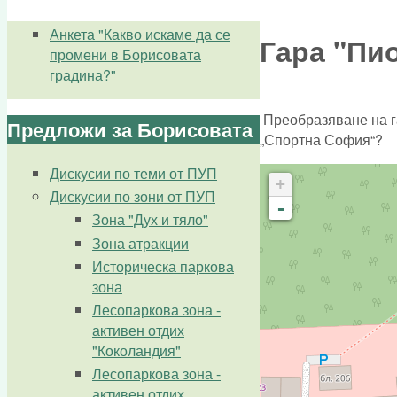
You are here
Анкета "Какво искаме да се
Гара "Пи
промени в Борисовата
градина?"
Преобразяване на га
Предложи за Борисовата
„Спортна София“?
Дискусии по теми от ПУП
+
Дискусии по зони от ПУП
-
Зона "Дух и тяло"
Зона атракции
Историческа паркова
зона
Лесопаркова зона -
активен отдих
"Коколандия"
Лесопаркова зона -
активен отдих