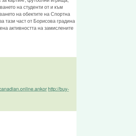
ването на студенти от и към
тването на обектите на Спортна
а тази част от Борисова градина
чена активността на замислените
canadian.online.ankor
http://buy-