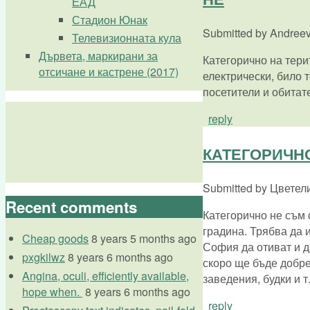
ЕАД
Стадион Юнак
Submitted by
Andreeva
Телевизионната кула
Дървета, маркирани за
Категорично на тери
отсичане и кастрене (2017)
електрически, било 
посетители и обитате
reply
КАТЕГОРИЧНО
Submitted by
Цветелин
Recent comments
Категорично не съм 
градина. Трябва да и
Cheap goods
8 years 5 months ago
София да отиват и да
pxgkilwz
8 years 6 months ago
скоро ще бъде добре
Angina, oculi, efficiently available,
заведения, будки и 
hope when.
8 years 6 months ago
reply