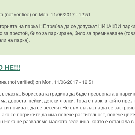
 (not verified)
on
Mon, 11/06/2017 - 12:51
торията на парка НЕ трябва да се допускат НИКАКВИ парки
то за престой, било за паркиране, било за преминаване (тов
ли на парка).
 НЕ!!!
а (not verified)
on
Mon, 11/06/2017 - 12:51
съгласна, Борисовата градина да бъде превърната в паркин
ма дървета, пейки, детски люлки. Това е парк, в който пре
 си почиват, да се веселят.Не съм съгласна да се застроява
 ако се погрижите да има повече растителност, повече цвет
т.н.Нека не разваляме малкото зеленина, която е останала в