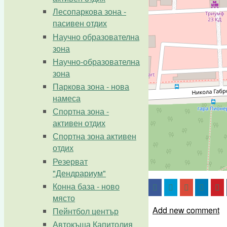
Лесопаркова зона -
пасивен отдих
Научно образователна
зона
Научно-образователна
зона
Паркова зона - нова
намеса
Спортна зона -
активен отдих
Спортна зона активен
отдих
Резерват
"Дендрариум"
Конна база - ново
място
Add new comment
Пейнтбол център
Автокъща Капитолия