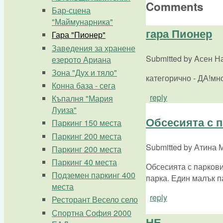
Comments
Бар-сцена
"Маймунарника"
гара Пионер
Гара "Пионер"
Заведения за хранене
Submitted by
Aсен На
езерото Ариана
Зона "Дух и тяло"
категорично - ДА!мн
Конна база - сега
reply
Къпалня "Мария
Луиза"
Обсесията с 
Паркинг 150 места
Паркинг 200 места
Submitted by
Атина М
Паркинг 200 места
Паркинг 40 места
Обсесията с паркови
Подземен паркинг 400
парка. Един малък п
места
reply
Ресторант Весело село
Спортна София 2000
НЕ