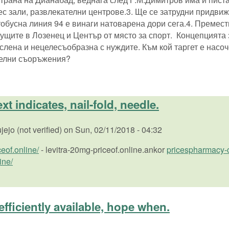
ес зали, развлекателни центрове.3. Ще се затрудни придвиж
тобусна линия 94 е винаги натоварена дори сега.4. Премес
ите в Лозенец и Център от място за спорт. Концепцията з
лена и нецелесъобразна с нуждите. Към кой таргет е насо
телни съоръжения?
t indicates, nail-fold, needle.
jejo (not verified)
on
Sun, 02/11/2018 - 04:32
ceof.online/
- levitra-20mg-priceof.online.ankor
pricespharmacy-
ine/
efficiently available, hope when.