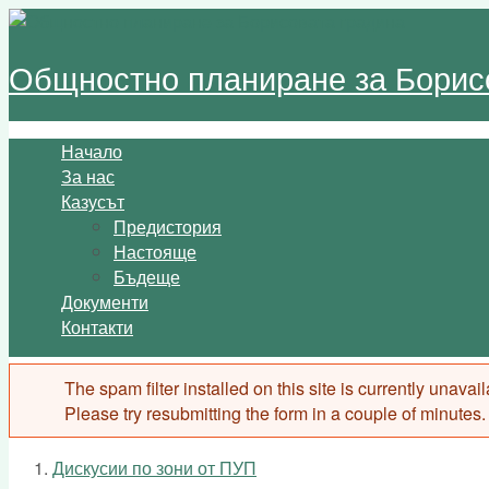
Skip to main content
Общностно планиране за Борис
Начало
Main menu
За нас
Казусът
Предистория
Настояще
Бъдеще
Документи
Контакти
The spam filter installed on this site is currently unava
Error message
Please try resubmitting the form in a couple of minutes.
Дискусии по зони от ПУП