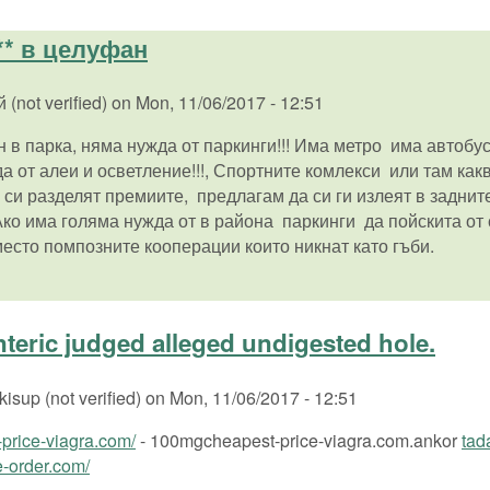
** в целуфан
(not verified)
on
Mon, 11/06/2017 - 12:51
н в парка, няма нужда от паркинги!!! Има метро има автобус
да от алеи и осветление!!!, Спортните комлекси или там как
е си разделят премиите, предлагам да си ги излеят в задни
ко има голяма нужда от в района паркинги да пойскита от
место помпозните кооперации които никнат като гъби.
eric judged alleged undigested hole.
kisup (not verified)
on
Mon, 11/06/2017 - 12:51
price-viagra.com/
- 100mgcheapest-price-viagra.com.ankor
tad
e-order.com/