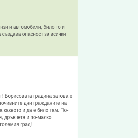
нзи и автомобили, било то и
а създава опасност за всички
г! Борисовата градина затова е
з почивните дни гражданите на
 каквото и да е било там. По-
я, дръвчета и по-малко
 големия град!