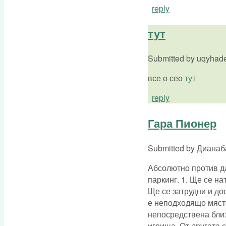
reply
тут
Submitted by
uqyhadeq
все о сео
тут
reply
Гара Пионер
Submitted by
Дианабад
Абсолютно против да
паркинг. 1. Ще се н
Ще се затрудни и до
е неподходящо място
непосредствена близ
игрища. От другата 