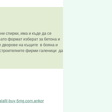
ни спирки, има и къде да се
вато формат изберат за бетона и
те дворове на къщите в бояна и
 строителните фирми галеници да
alafil-buy-5mg.com.ankor