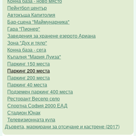
Конна база - ново място
Пейнтбол център
Автокъща Капитолия
Бар-сцена "Маймунарника"
Гара "Пионер"
Заведения за хранене езерото Ариана
Зона "Дух и тяло"
Конна база - сега
Къпалня "Мария Луиза"
Паркинг 150 места
Паркинг 200 места
Паркинг 200 места
Паркинг 40 места
Подземен паркинг 400 места
Ресторант Весело село
Спортна София 2000 ЕАД
Стадион Юнак
Телевизионната кула
Дървета, маркирани за отсичане и кастрене (2017)