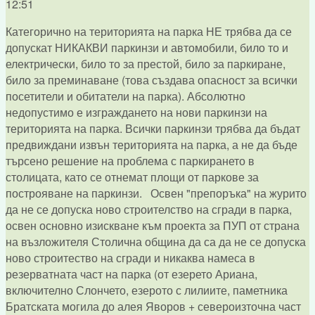
12:51
Категорично на територията на парка НЕ трябва да се
допускат НИКАКВИ паркинзи и автомобили, било то и
електрически, било то за престой, било за паркиране,
било за преминаване (това създава опасност за всички
посетители и обитатели на парка). Абсолютно
недопустимо е изграждането на нови паркинзи на
територията на парка. Всички паркинзи трябва да бъдат
предвиждани извън територията на парка, а не да бъде
търсено решение на проблема с паркирането в
столицата, като се отнемат площи от паркове за
построяване на паркинзи. Освен "препоръка" на журито
да не се допуска ново строителство на сгради в парка,
освен основно изискване към проекта за ПУП от страна
на възложителя Столична община да са да не се допуска
ново строитество на сгради и никаква намеса в
резерватната част на парка (от езерето Ариана,
включително Слончето, езерото с лилиите, паметника
Братската могила до алея Яворов + североизточна част