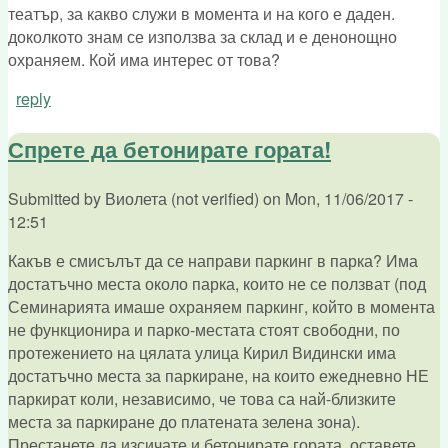
театър, за какво служи в момента и на кого е даден.
доколкото знам се използва за склад и е денонощно
охраняем. Кой има интерес от това?
reply
Спрете да бетонирате гората!
Submitted by
Виолета (not verified)
on
Mon, 11/06/2017 -
12:51
Какъв е смисълът да се направи паркинг в парка? Има
достатъчно места около парка, които не се ползват (под
Семинарията имаше охраняем паркинг, който в момента
не функционира и парко-местата стоят свободни, по
протежението на цялата улица Кирил Видински има
достатъчно места за паркиране, на които ежедневно НЕ
паркират коли, независимо, че това са най-близките
места за паркиране до платената зелена зона).
Престанете да изсичате и бетонирате гората, оставете