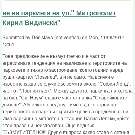
не на паркинга на ул." Митрополит
Кирил Видински"
Submitted by
Desislava (not verified)
on
Mon, 11/06/2017 -
12:51
Това предложение е възмутително и е част от
агресивната тенденция на навлизане в териториите на
парковете и тяхното застрояване, което години наред
руши квартал "Лозенец", а и не само. На всички е
известно какво се случи със земята около "София Ленд",
част от "Ловния парк". Между другото, паркинга на хотела
на бул. "Св. Наум" също е част от парка "Славейковите
дъбове". Абсолютно недопустимо е да се строи на
територията на парка и скритите цели са пределно ясни.
Има паркинг на метрото на станция Васил Левски, който
стои празен и неизползван. Още веднъж
ВЪЗМУТИТЕЛНО!!! Друг е въпроса какво става с летния