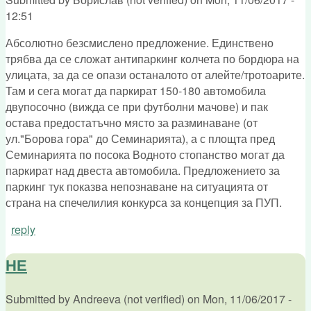
12:51
Абсолютно безсмислено предложение. Единствено
трябва да се сложат антипаркинг колчета по бордюра на
улицата, за да се опази останалото от алейте/тротоарите.
Там и сега могат да паркират 150-180 автомобила
двупосочно (вижда се при футболни мачове) и пак
остава предостатъчно място за разминаване (от
ул."Борова гора" до Семинарията), а с площта пред
Семинарията по посока Водното стопанство могат да
паркират над двеста автомобила. Предложението за
паркинг тук показва непознаване на ситуацията от
страна на спечелилия конкурса за концепция за ПУП.
reply
НЕ
Submitted by
Andreeva (not verified)
on
Mon, 11/06/2017 -