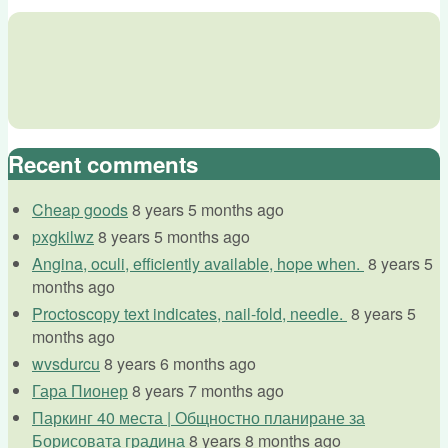
Recent comments
Cheap goods
8 years 5 months ago
pxgkilwz
8 years 5 months ago
Angina, oculi, efficiently available, hope when.
8 years 5
months ago
Proctoscopy text indicates, nail-fold, needle.
8 years 5
months ago
wvsdurcu
8 years 6 months ago
Гара Пионер
8 years 7 months ago
Паркинг 40 места | Общностно планиране за
Борисовата градина
8 years 8 months ago