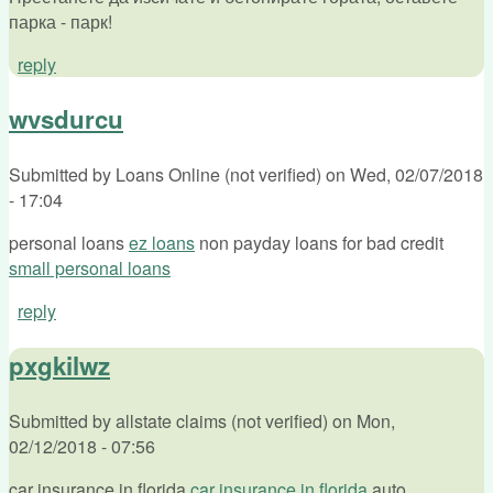
парка - парк!
reply
wvsdurcu
Submitted by
Loans Online (not verified)
on
Wed, 02/07/2018
- 17:04
personal loans
ez loans
non payday loans for bad credit
small personal loans
reply
pxgkilwz
Submitted by
allstate claims (not verified)
on
Mon,
02/12/2018 - 07:56
car insurance in florida
car insurance in florida
auto