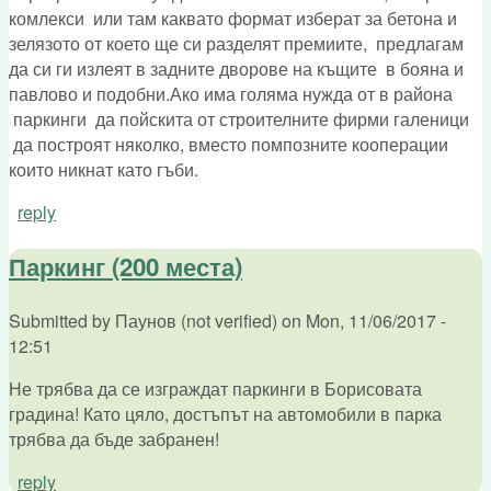
комлекси или там каквато формат изберат за бетона и
зелязото от което ще си разделят премиите, предлагам
да си ги излеят в задните дворове на къщите в бояна и
павлово и подобни.Ако има голяма нужда от в района
паркинги да пойскита от строителните фирми галеници
да построят няколко, вместо помпозните кооперации
които никнат като гъби.
reply
Паркинг (200 места)
Submitted by
Паунов (not verified)
on
Mon, 11/06/2017 -
12:51
Не трябва да се изграждат паркинги в Борисовата
градина! Като цяло, достъпът на автомобили в парка
трябва да бъде забранен!
reply