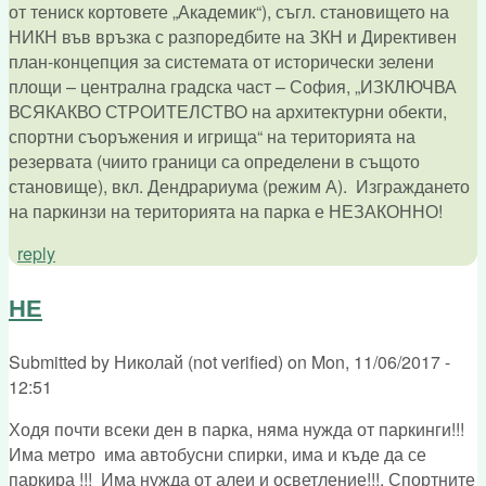
от тениск кортовете „Академик“), съгл. становището на
НИКН във връзка с разпоредбите на ЗКН и Директивен
план-концепция за системата от исторически зелени
площи – централна градска част – София, „ИЗКЛЮЧВА
ВСЯКАКВО СТРОИТЕЛСТВО на архитектурни обекти,
спортни съоръжения и игрища“ на територията на
резервата (чиито граници са определени в същото
становище), вкл. Дендрариума (режим А). Изграждането
на паркинзи на територията на парка е НЕЗАКОННО!
reply
НЕ
Submitted by
Николай (not verified)
on
Mon, 11/06/2017 -
12:51
Ходя почти всеки ден в парка, няма нужда от паркинги!!!
Има метро има автобусни спирки, има и къде да се
паркира !!! Има нужда от алеи и осветление!!!, Спортните