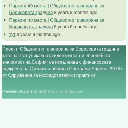
Паркинг 40 места | Общностно планиране за
Борисовата градина
8 years 8 months ago
Паркинг 40 места | Общностно планиране за
Борисовата градина
8 years 8 months ago
тут
8 years 9 months ago
Проект “Общностно планиране за Борисовата градина
като част от уникалната идентичност и европейска
значимост на София” се изпълнява с финансовата
подкрепа на Столична община Програма Европа, 2016 г.
от Сдружение за изследователски практики
Premium Drupal Theme by
Adaptivethemes.com