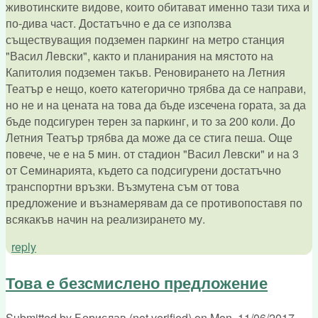
животинските видове, които обитават именно тази тиха и
по-дива част. Достатъчно е да се използва
съществуващия подземен паркинг на метро станция
"Васил Левски", както и планирания на мястото на
Капитолия подземен такъв. Реновирането на Летния
Театър е нещо, което категорично трябва да се направи,
но не и на цената на това да бъде изсечена гората, за да
бъде подсигурен терен за паркинг, и то за 200 коли. До
Летния Театър трябва да може да се стига пеша. Още
повече, че е на 5 мин. от стадион "Васил Левски" и на 3
от Семинарията, където са подсигурени достатъчно
транспортни връзки. Възмутена съм от това
предложение и възнамерявам да се противопоставя по
всякакъв начин на реализирането му.
reply
Това е безсмислено предложение
Submitted by
Борислав (not verified)
on
Mon, 11/06/2017 -